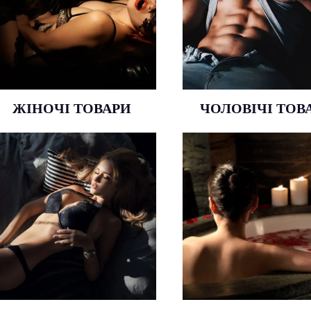
задоволення, куби
відчуттів – понад 600
ігри для двох, 
найменувань
іграшки Б
ЖIНОЧI ТОВАРИ
ЧОЛОВIЧI ТОВ
Інтимна косметика, засоби
Лубриканти та мас
догляду за тілом,
який сма
пролонгатори задоволення