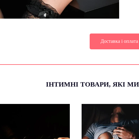
Доставка i оплата
ІНТИМНІ ТОВАРИ, ЯКІ 
Все для чоловічого здоров'я,
Іграшки для сп
насолоди та посилення