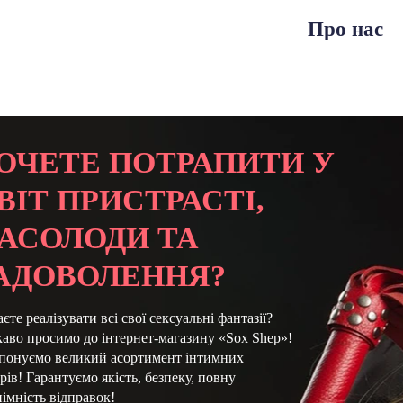
Про нас
ОЧЕТЕ ПОТРАПИТИ У
ВІТ ПРИСТРАСТІ,
АСОЛОДИ ТА
АДОВОЛЕННЯ?
єте реалізувати всі свої сексуальні фантазії?
аво просимо до інтернет-магазину «Sox Shep»!
понуємо великий асортимент інтимних
рів! Гарантуємо якість, безпеку, повну
імність відправок!