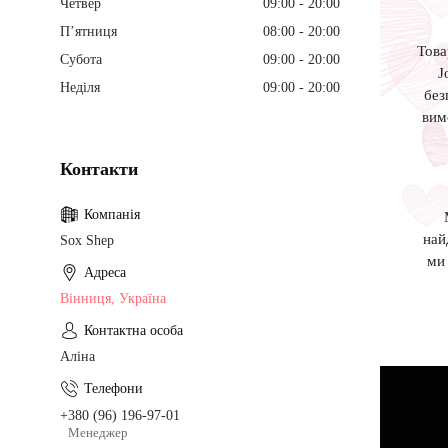
Четвер
09:00
20:00
Пʼятниця
08:00
20:00
Това
Субота
09:00
20:00
J
Неділя
09:00
20:00
без
вим
най
Sox Shep
ми 
Вінниця, Україна
Аліна
+380 (96) 196-97-01
Менеджер