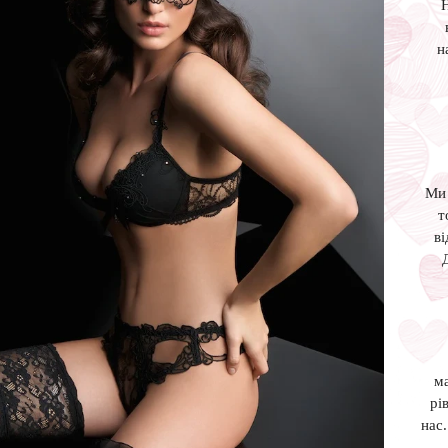
Н
н
Ми 
т
ві
м
рі
нас