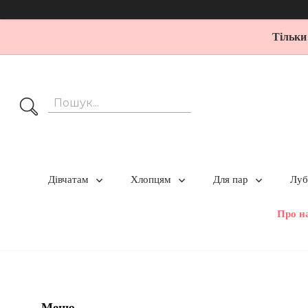
Тільки
Дівчатам
Хлопцям
Для пар
Луб
Про н