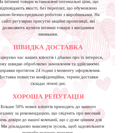
а інтимні товари встановлені оптимальні ціни, що
відповідають якості, без переплат, що обумовлено
ашою безпосередньою роботою з виробниками. На
сайті регулярно присутні акційні пропозиції, які
дозволяють купити інтимні товари з вигідними
знижками.
ШВИДКА ДОСТАВКА
цінуємо час наших клієнтів і дбаємо про їх інтереси,
ому швидко обробляємо замовлення та здійснюємо
дправки протягом 24 годин з моменту оформлення.
Доставка повністю конфіденційна, термін доставки
складає лічені дні.
ХОРОША РЕПУТАЦIЯ
Більше 50% нових клієнтів приходять до нашого
агазину за рекомендацією, що свідчить про високий
вень довіри до нашої компанії, що є дуже цінним для
. Ми докладаємо максимум зусиль, щоб задовольнити
потреби кожного покупця.