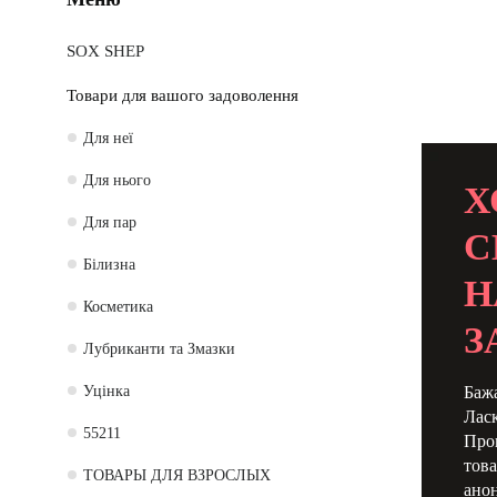
SOX SHEP
Товари для вашого задоволення
Для неї
Для нього
Х
Для пар
С
Білизна
Н
Косметика
З
Лубриканти та Змазки
Уцінка
Бажа
Ласк
55211
Про
това
ТОВАРЫ ДЛЯ ВЗРОСЛЫХ
анон