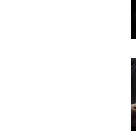
задоволення – понад 1000
найменувань
Білизна для жінок, чоловіків,
пікантні аксесуари – понад
2300 позицій