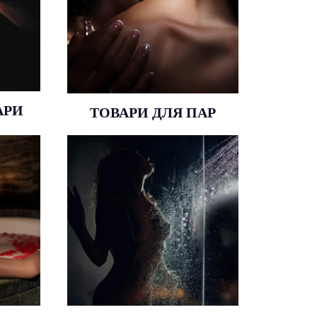
ки та інші
пікантні
ДСМ
АРИ
ТОВАРИ ДЛЯ ПАР
ла на будь-
к