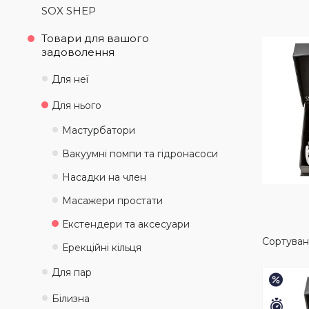
SOX SHEP
Товари для вашого
задоволення
Для неї
Для нього
Мастурбатори
Вакуумні помпи та гідронасоси
Насадки на член
Масажери простати
Екстендери та аксесуари
Ерекційні кільця
Для пар
–15%
Білизна
Зали