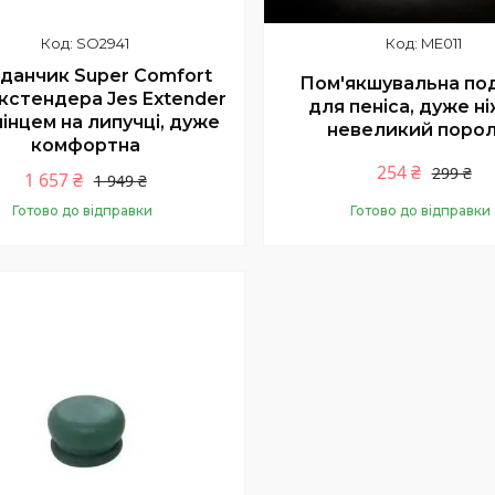
SO2941
ME011
данчик Super Comfort
Пом'якшувальна по
кстендера Jes Extender
для пеніса, дуже н
мінцем на липучці, дуже
невеликий поро
комфортна
254 ₴
299 ₴
1 657 ₴
1 949 ₴
Готово до відправки
Готово до відправки
Купити
Купити