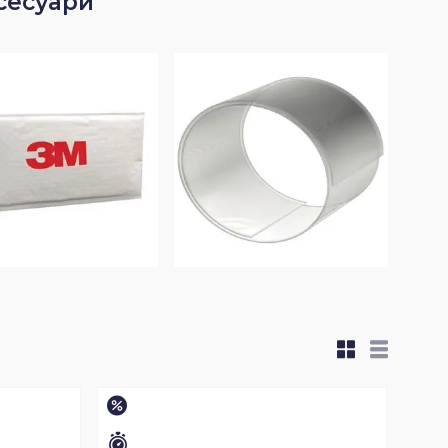
сесуари
–15%
Залишилось 35 днів