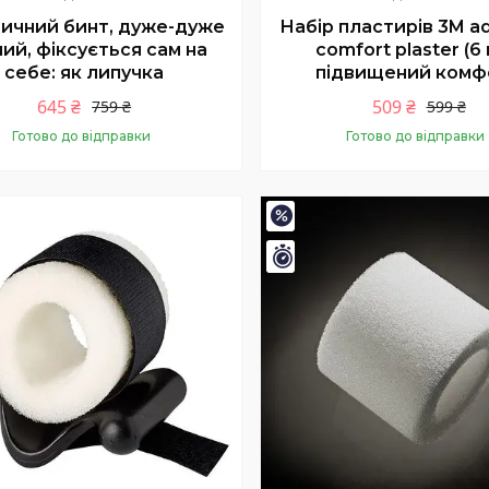
ичний бинт, дуже-дуже
Набір пластирів 3M a
ний, фіксується сам на
comfort plaster (6 
себе: як липучка
підвищений комф
645 ₴
509 ₴
759 ₴
599 ₴
Готово до відправки
Готово до відправки
Купити
Купити
–15%
шилось 35 днів
Залишилось 35 днів