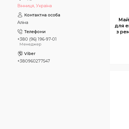
Вінниця, Україна
Май
Аліна
для е
з ре
+380 (96) 196-97-01
Менеджер
+380960277547