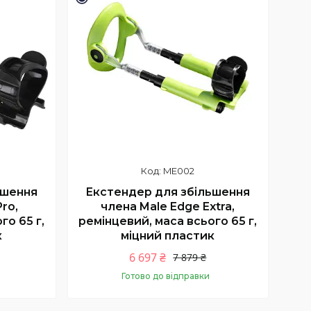
ME002
ьшення
Екстендер для збільшення
ro,
члена Male Edge Extra,
го 65 г,
ремінцевий, маса всього 65 г,
к
міцний пластик
6 697 ₴
7 879 ₴
Готово до відправки