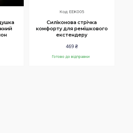
EEK005
душка
Силіконова стрічка
іжний
комфорту для ремішкового
лон
екстендеру
469 ₴
Готово до відправки
Купити