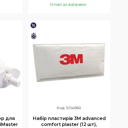
Готово до відправки
Купити
–15%
Залишилось 35 днів
SO4560
ер для
Набір пластирів 3M advanced
iMaster
comfort plaster (12 шт),