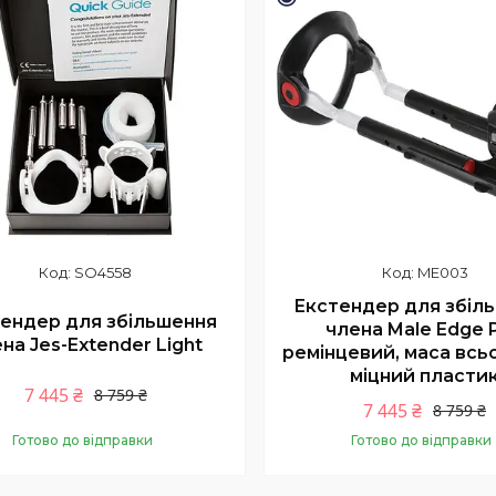
SO4558
ME003
Екстендер для збіл
ендер для збільшення
члена Male Edge P
на Jes-Extender Light
ремінцевий, маса всьо
міцний пласти
7 445 ₴
8 759 ₴
7 445 ₴
8 759 ₴
Готово до відправки
Готово до відправки