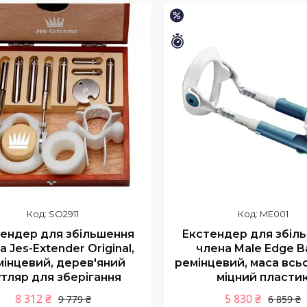
Купити
Купити
–15%
шилось 35 днів
Залишилось 35 днів
SO2911
ME001
ендер для збільшення
Екстендер для збіл
а Jes-Extender Original,
члена Male Edge Ba
мінцевий, дерев'яний
ремінцевий, маса всьо
тляр для зберігання
міцний пласти
8 312 ₴
5 830 ₴
9 779 ₴
6 859 ₴