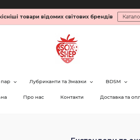
кісніші товари відомих світових брендів
Катало
 пар
Лубриканти та Змазки
BDSM
вна
Про нас
Контакти
Доставка та оп