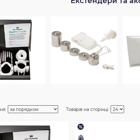
Екстендери та ак
–15%
шилось 35 днів
Залишилось 35 днів