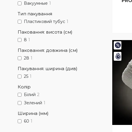
PRO
Вакуумные
1
Тип пакування
Пластиковий тубус
1
Паковання: висота (см)
8
1
–15%
Паковання: довжина (см)
Зали
28
1
Пакування: ширина (див)
25
1
Колір
Білий
2
Зелений
1
Ширина (мм)
60
1