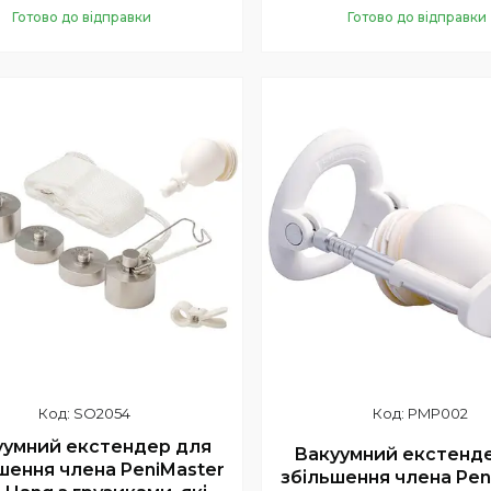
Готово до відправки
Готово до відправки
Купити
Купити
SO2054
PMP002
уумний екстендер для
Вакуумний екстенд
шення члена PeniMaster
збільшення члена Pen