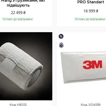
 Hang з грузиками, які
PRO Standart
підвішують
16 999 ₴
22 499 ₴
Готово до відправки
Готово до відправки
Купити
Купити
–15%
шилось 35 днів
Залишилось 35 днів
ME012
SO4559