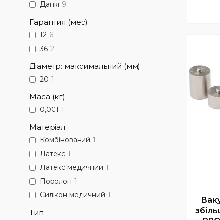
Данія
9
Гарантия (мес)
12
6
36
2
Діаметр: максимальний (мм)
20
1
Маса (кг)
0,001
1
Матеріал
Комбінований
1
Латекс
1
Латекс медичний
1
Поролон
1
Силікон медичний
1
Вак
збіль
Тип