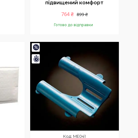
підвищений комфорт
764 ₴
899 ₴
Готово до відправки
Купити
–15%
Залишилось 35 днів
ME041