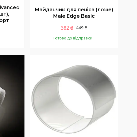
dvanced
Майданчик для пеніса (ложе)
шт),
Male Edge Basic
орт
382 ₴
449 ₴
Готово до відправки
Купити