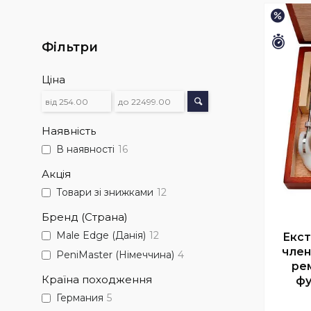
–15%
Зали
Фільтри
Ціна
Наявність
В наявності
16
Акція
Товари зі знижками
12
Бренд (Страна)
Male Edge (Данія)
12
Екст
член
PeniMaster (Німеччина)
4
ре
Країна походження
фу
Германия
5