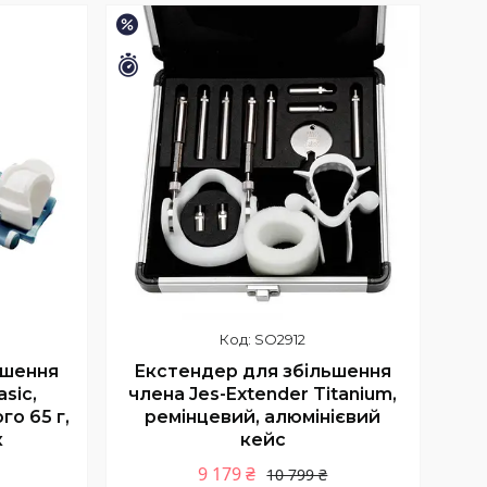
Купити
–15%
Залишилось 35 днів
SO2912
ьшення
Екстендер для збільшення
sic,
члена Jes-Extender Titanium,
го 65 г,
ремінцевий, алюмінієвий
к
кейс
9 179 ₴
10 799 ₴