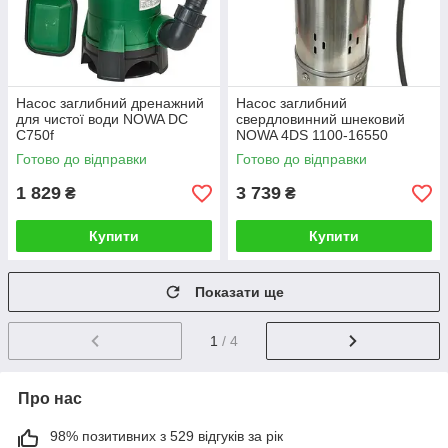
Насос заглибний дренажний
Насос заглибний
для чистої води NOWA DC
свердловинний шнековий
C750f
NOWA 4DS 1100-16550
Готово до відправки
Готово до відправки
1 829
3 739
₴
₴
Купити
Купити
Показати ще
1
/ 4
Про нас
98% позитивних з 529 відгуків за рік