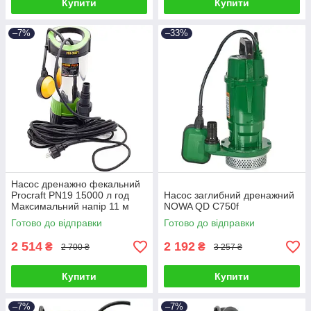
Купити
Купити
–7%
–33%
Насос дренажно фекальний
Procraft PN19 15000 л год
Насос заглибний дренажний
Максимальний напір 11 м
NOWA QD C750f
Глибина 8 м
Готово до відправки
Готово до відправки
2 514
2 192
₴
₴
2 700 ₴
3 257 ₴
Купити
Купити
–7%
–7%