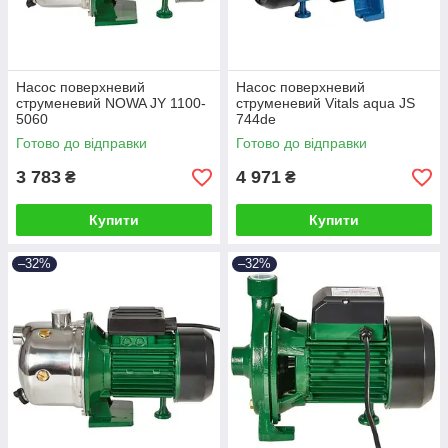
Насос поверхневий
Насос поверхневий
струменевий NOWA JY 1100-
струменевий Vitals aqua JS
5060
744de
Готово до відправки
Готово до відправки
3 783
4 971
₴
₴
Купити
Купити
–32%
–32%