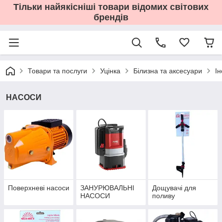
Тільки найякісніші товари відомих світових
брендів
Товари та послуги
Уцінка
Білизна та аксесуари
І
НАСОСИ
Поверхневі насоси
ЗАНУРЮВАЛЬНІ
Дощувачі для
НАСОСИ
поливу