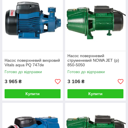
Насос поверхневий
Насос поверхневий вихровий
струменевий NOWA JET (p)
Vitals aqua PQ 747de
850-5050
Готово до відправки
Готово до відправки
3 965
3 106
₴
₴
Купити
Купити