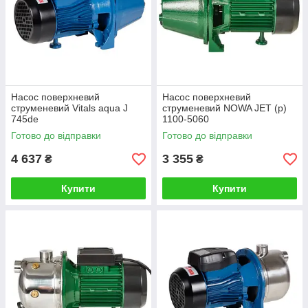
Насос поверхневий
Насос поверхневий
струменевий Vitals aqua J
струменевий NOWA JET (p)
745de
1100-5060
Готово до відправки
Готово до відправки
4 637
3 355
₴
₴
Купити
Купити