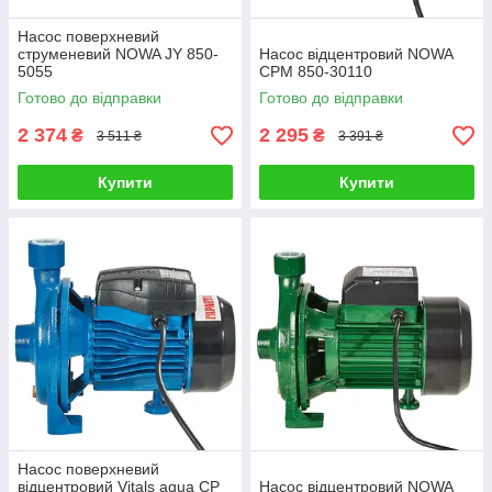
Насос поверхневий
струменевий NOWA JY 850-
Насос відцентровий NOWA
5055
CPM 850-30110
Готово до відправки
Готово до відправки
2 374
2 295
₴
₴
3 511 ₴
3 391 ₴
Купити
Купити
Насос поверхневий
відцентровий Vitals aqua CP
Насос відцентровий NOWA