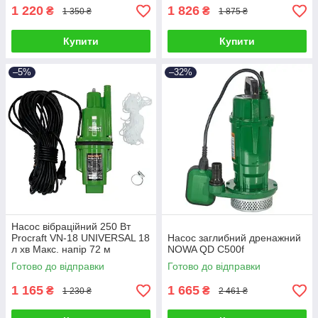
1 220
1 826
₴
₴
1 350 ₴
1 875 ₴
Купити
Купити
–5%
–32%
Насос вібраційний 250 Вт
Procraft VN-18 UNIVERSAL 18
Насос заглибний дренажний
л хв Макс. напір 72 м
NOWA QD C500f
Глибина 5 м
Готово до відправки
Готово до відправки
1 165
1 665
₴
₴
1 230 ₴
2 461 ₴