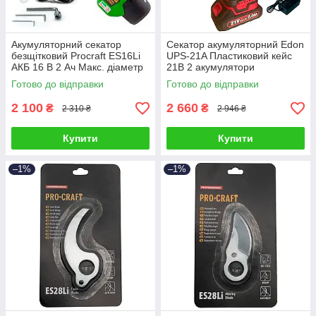
Акумуляторний секатор
Секатор акумуляторний Edon
безщітковий Procraft ES16Li
UPS-21A Пластиковий кейс
АКБ 16 В 2 Ач Макс. діаметр
21В 2 акумулятори
різу 25 мм
Готово до відправки
Готово до відправки
2 100
2 660
₴
₴
2 310 ₴
2 946 ₴
Купити
Купити
–1%
–1%