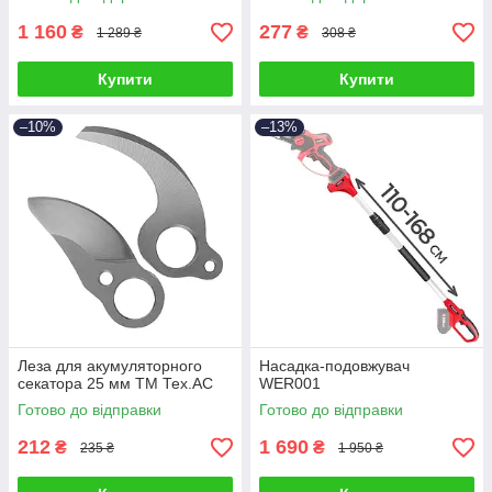
1 160
277
₴
₴
1 289 ₴
308 ₴
Купити
Купити
–10%
–13%
Леза для акумуляторного
Насадка-подовжувач
секатора 25 мм ТМ Тех.АС
WER001
Готово до відправки
Готово до відправки
212
1 690
₴
₴
235 ₴
1 950 ₴