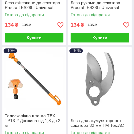
Лезо фіксоване до секатора
Лезо рухоме до секатора
Procraft ES28Li Universal
Procraft ES28Li Universal
Готово до відправки
Готово до відправки
134
134
₴
₴
135 ₴
135 ₴
Купити
Купити
–10%
–10%
Телескопічна штанга ТEX
TP13-2 Довжина від 1,3 до 2
Леза для акумуляторного
м
секатора 32 мм ТМ Тех.АС
Готово до відправки
Готово до відправки