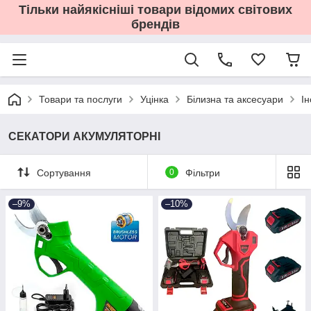
Тільки найякісніші товари відомих світових
брендів
Товари та послуги
Уцінка
Білизна та аксесуари
І
СЕКАТОРИ АКУМУЛЯТОРНІ
Сортування
0
Фільтри
–9%
–10%