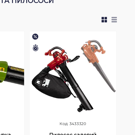
 ТА ПИЛОСОСИ
–7%
Залишилось 28 днів
3433320
увка
Пилосос садовий