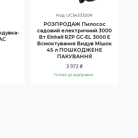
UC3433320R
РОЗПРОДАЖ Пилосос
садовий електричний 3000
одувка-
Вт Einhell RZP GC-EL 3000 E
АС
Всмоктування Видув Мішок
45 л ПОШКОДЖЕНЕ
ПАКУВАННЯ
3 972 ₴
Готово до відправки
Купити