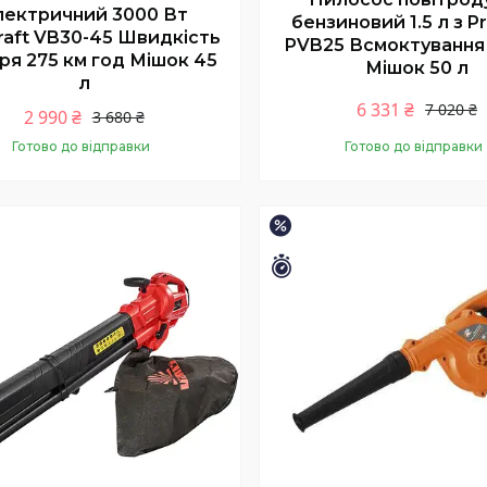
лектричний 3000 Вт
бензиновий 1.5 л з Pr
aft VB30-45 Швидкість
PVB25 Всмоктування
ря 275 км год Мішок 45
Мішок 50 л
л
6 331 ₴
7 020 ₴
2 990 ₴
3 680 ₴
Готово до відправки
Готово до відправки
Купити
Купити
–10%
Залишилось 32 дні