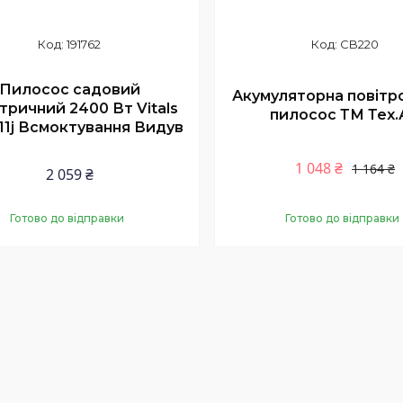
191762
CB220
Пилосос садовий
Акумуляторна повітр
тричний 2400 Вт Vitals
пилосос ТМ Тех.
11j Всмоктування Видув
1 048 ₴
1 164 ₴
2 059 ₴
Готово до відправки
Готово до відправки
Купити
Купити