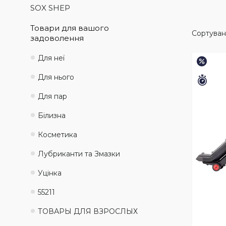
SOX SHEP
Товари для вашого
задоволення
Для неї
–19%
Для нього
Зали
Для пар
Білизна
Косметика
Лубриканти та Змазки
Уцінка
55211
ТОВАРЫ ДЛЯ ВЗРОСЛЫХ