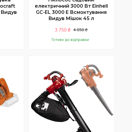
ocraft
електричний 3000 Вт Einhell
 Видув
GC-EL 3000 E Всмоктування
Видув Мішок 45 л
3 750 ₴
4 050 ₴
Готово до відправки
Купити