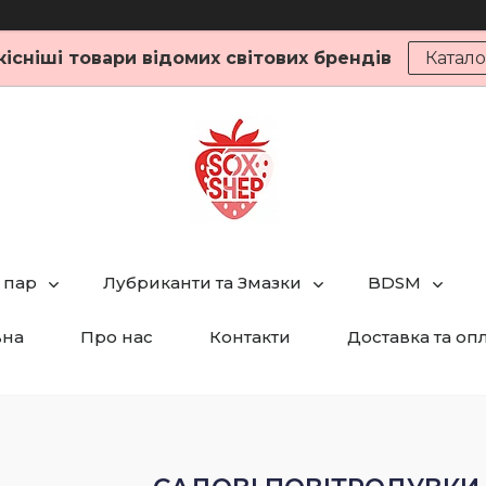
кісніші товари відомих світових брендів
Катало
 пар
Лубриканти та Змазки
BDSM
вна
Про нас
Контакти
Доставка та оп