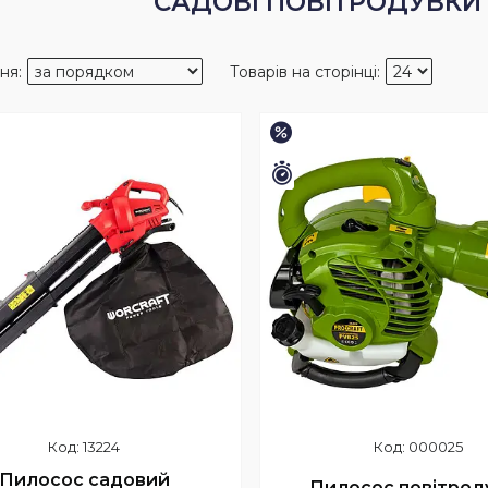
САДОВІ ПОВІТРОДУВКИ
–10%
шилось 2 дні
Залишилось 46 днів
13224
000025
Пилосос садовий
Пилосос повітрод