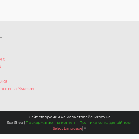
Г
ого
р
а
ика
анти та Змазки
Сайт створений на маркетплейсі
Prom.ua
Sox Shep |
Поскаржитися на контент
|
Політика конфіденційності
Select Language
▼