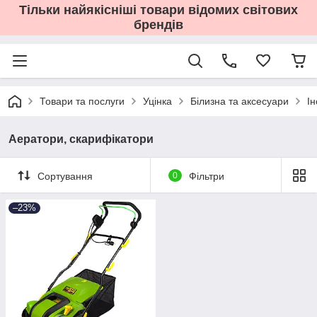
Тільки найякісніші товари відомих світових
брендів
Товари та послуги
Уцінка
Білизна та аксесуари
І
Аератори, скарифікатори
Сортування
0
Фільтри
–23%