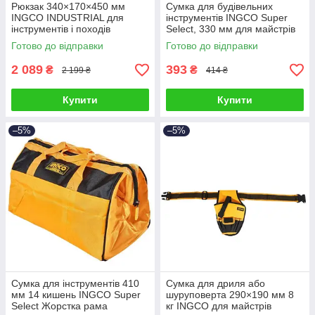
Рюкзак 340×170×450 мм
Сумка для будівельних
INGCO INDUSTRIAL для
інструментів INGCO Super
інструментів і походів
Select, 330 мм для майстрів
та рибалок
Готово до відправки
Готово до відправки
2 089
393
₴
₴
2 199 ₴
414 ₴
Купити
Купити
–5%
–5%
Сумка для інструментів 410
Сумка для дриля або
мм 14 кишень INGCO Super
шуруповерта 290×190 мм 8
Select Жорстка рама
кг INGCO для майстрів