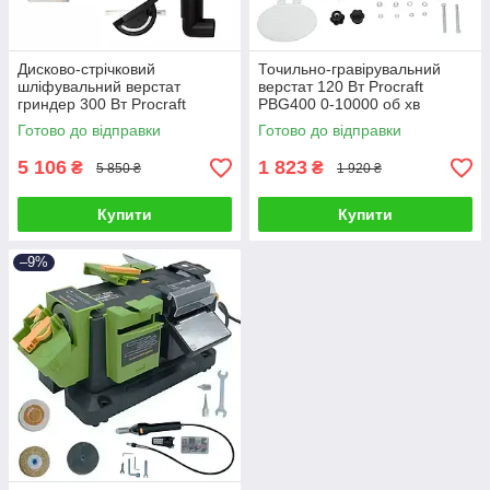
Дисково-стрічковий
Точильно-гравірувальний
шліфувальний верстат
верстат 120 Вт Procraft
гриндер 300 Вт Procraft
PBG400 0-10000 об хв
BDS380 Стрічка 100 х 914 мм
Гнучкий вал Цанга 3.2 мм
Готово до відправки
Готово до відправки
Диск 150 мм
5 106
1 823
₴
₴
5 850 ₴
1 920 ₴
Купити
Купити
–9%