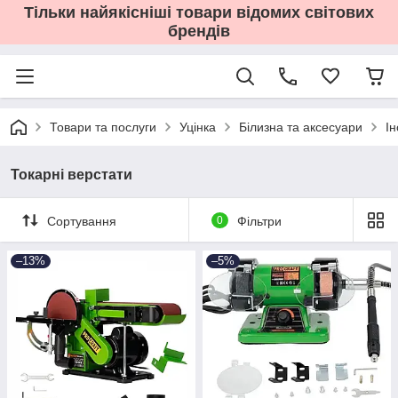
Тільки найякісніші товари відомих світових
брендів
Товари та послуги
Уцінка
Білизна та аксесуари
І
Токарні верстати
Сортування
0
Фільтри
–13%
–5%