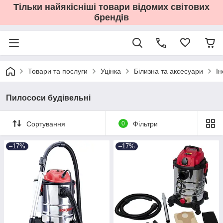
Тільки найякісніші товари відомих світових
брендів
Товари та послуги
Уцінка
Білизна та аксесуари
І
Пилососи будівельні
Сортування
0
Фільтри
–17%
–17%