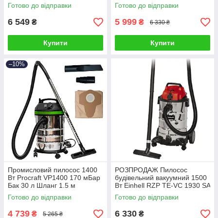
30 л Шланг 2,5 м
Готово до відправки
Готово до відправки
6 549
5 999
₴
₴
6 330 ₴
Купити
Купити
–10%
Промисловий пилосос 1400
РОЗПРОДАЖ Пилосос
Вт Procraft VP1400 170 мБар
будівельний вакуумний 1500
Бак 30 л Шланг 1.5 м
Вт Einhell RZP TE-VC 1930 SA
190 мБар Бак 30 л Шланг 2,5
Готово до відправки
Готово до відправки
м ПОШКОДЖЕНЕ
ПАКУВАННЯ
4 739
6 330
₴
₴
5 265 ₴