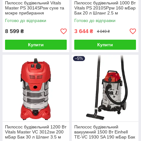
Пилосос будівельний Vitals
Пилосос будівельний 1000 Вт
Master PS 3014SPsw сухе та
Vitals PS 2010SPpw 160 мБар
мокре прибирання
Бак 20 л Шланг 2.5 м
Готово до відправки
Готово до відправки
8 599
3 644
₴
₴
4 049 ₴
Купити
Купити
–5%
Пилосос будівельний 1200 Вт
Пилосос будівельний
Vitals Master VC 3012sw 200
вакуумний 1500 Вт Einhell
мБар Бак 30 л Шланг 3.5 м
TE-VC 1930 SA 190 мБар Бак