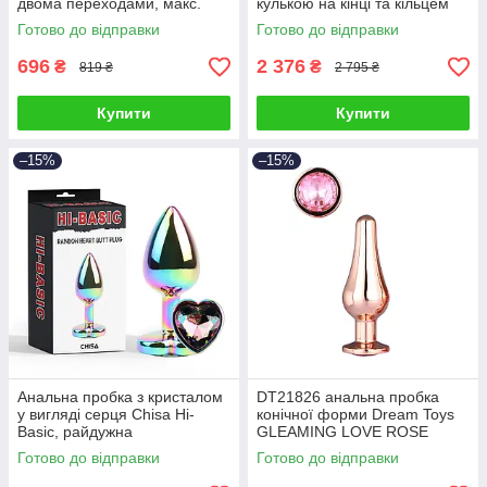
двома переходами, макс.
кулькою на кінці та кільцем
діаметр 3,6 см
для фіксації
Готово до відправки
Готово до відправки
696
2 376
₴
₴
819 ₴
2 795 ₴
Купити
Купити
–15%
–15%
Анальна пробка з кристалом
DT21826 анальна пробка
у вигляді серця Chisa Hi-
конічної форми Dream Toys
Basiс, райдужна
GLEAMING LOVE ROSE
GOLD PLEASURE PLUG S
Готово до відправки
Готово до відправки