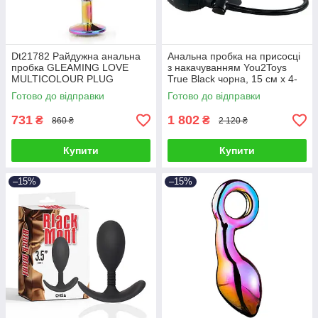
Dt21782 Райдужна анальна
Анальна пробка на присосці
пробка GLEAMING LOVE
з накачуванням You2Toys
MULTICOLOUR PLUG
True Black чорна, 15 см х 4-
MEDIUM
10 см
Готово до відправки
Готово до відправки
731
1 802
₴
₴
860 ₴
2 120 ₴
Купити
Купити
–15%
–15%