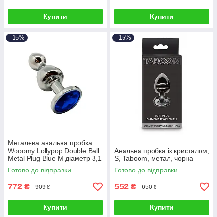
Купити
Купити
–15%
–15%
Металева анальна пробка
Wooomy Lollypop Double Ball
Анальна пробка із кристалом,
Metal Plug Blue M діаметр 3,1
S, Taboom, метал, чорна
см, довжина 9,4 см
Готово до відправки
Готово до відправки
772
552
₴
₴
909 ₴
650 ₴
Купити
Купити