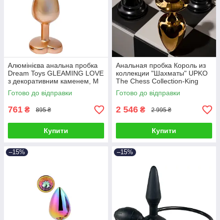
Алюмінієва анальна пробка
Анальная пробка Король из
Dream Toys GLEAMING LOVE
коллекции "Шахматы" UPKO
з декоративним каменем, М
The Chess Collection-King
Готово до відправки
Готово до відправки
761
2 546
₴
₴
895 ₴
2 995 ₴
Купити
Купити
–15%
–15%