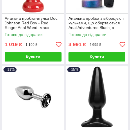
Анальна пробка-втулка Doc
Анальна пробка з вібрацією і
Johnson Red Boy - Red
кульками, що обертаються
Ringer Anal Wand, макс.
Anal Adventures Blush, з
діаметр 4,5 см
пультом, силіконова
Готово до відправки
Готово до відправки
1 019
3 991
₴
₴
1 199 ₴
4 695 ₴
Купити
Купити
–11%
–15%