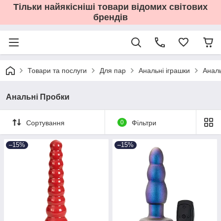
Тільки найякісніші товари відомих світових
брендів
Товари та послуги
Для пар
Анальні іграшки
Аналь
Анальні Пробки
Сортування
0
Фільтри
–15%
–15%