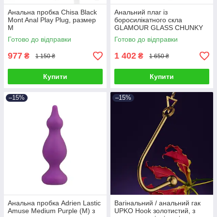
Анальна пробка Chisa Black
Анальний плаг із
Mont Anal Play Plug, размер
боросилікатного скла
M
GLAMOUR GLASS CHUNKY
RING PLUG
Готово до відправки
Готово до відправки
977
1 402
₴
₴
1 150 ₴
1 650 ₴
Купити
Купити
–15%
–15%
Анальна пробка Adrien Lastic
Вагінальний / анальний гак
Amuse Medium Purple (M) з
UPKO Hook золотистий, з