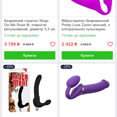
Безремний страпон Strap-
Вібрострапон безременний
On-Me Rose M, повністю
Pretty Love Zanini жіночий, з
регульований, діаметр 3,3 см
кліторальною пульсацією,
28.3 х 4 см
Готово до відправки
Готово до відправки
3 799
2 422
₴
₴
4 469 ₴
2 850 ₴
Купити
Купити
–15%
–15%