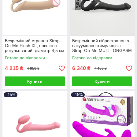
Безремінний страпон Strap-
Безремінний вібрострапон з
On-Me Flesh XL, повністю
вакуумною стимуляцією
регульований, діаметр 4,5 см
Strap-On-Me MULTI ORGASM
Black S, регульований
Готово до відправки
Готово до відправки
4 215
6 340
₴
₴
4 959 ₴
7 459 ₴
Купити
Купити
–15%
–15%