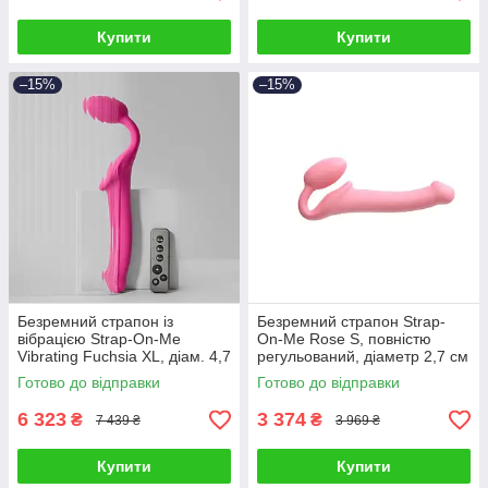
Купити
Купити
–15%
–15%
Безремний страпон із
Безремний страпон Strap-
вібрацією Strap-On-Me
On-Me Rose S, повністю
Vibrating Fuchsia XL, діам. 4,7
регульований, діаметр 2,7 см
см, пульт ДК, регульований
Готово до відправки
Готово до відправки
6 323
3 374
₴
₴
7 439 ₴
3 969 ₴
Купити
Купити