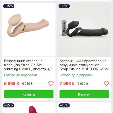
–15%
–15%
Безремінний страпон з
Безремінний вібрострапон з
вібрацією Strap-On-Me
вакуумною стимуляцією
Vibrating Flesh L, діаметр 3,7
Strap-On-Me MULTI ORGASM
см, пульт ДК, регульовани
Black XL, регульований
Готово до відправки
Готово до відправки
5 898
7 598
₴
₴
6 939 ₴
8 939 ₴
Купити
Купити
–15%
–15%