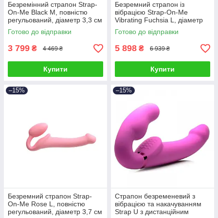
Безремінний страпон Strap-
Безремний страпон із
On-Me Black M, повністю
вібрацією Strap-On-Me
регульований, діаметр 3,3 см
Vibrating Fuchsia L, діаметр
3,7 см, пульт ДК,
Готово до відправки
Готово до відправки
регульований
3 799
5 898
₴
₴
4 469 ₴
6 939 ₴
Купити
Купити
–15%
–15%
Безремний страпон Strap-
Страпон безременевий з
On-Me Rose L, повністю
вібрацією та накачуванням
регульований, діаметр 3,7 см
Strap U з дистанційним