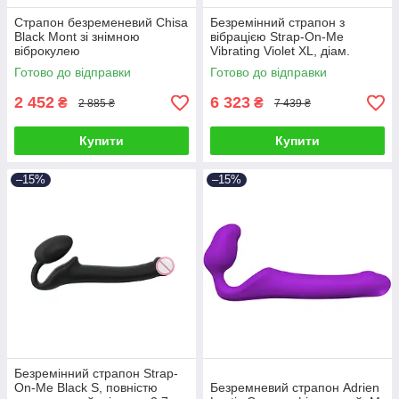
Страпон безременевий Chisa
Безремінний страпон з
Black Mont зі знімною
вібрацією Strap-On-Me
віброкулею
Vibrating Violet XL, діам.
4,7см, пульт ДК,
Готово до відправки
Готово до відправки
регульований
2 452
6 323
₴
₴
2 885 ₴
7 439 ₴
Купити
Купити
–15%
–15%
Безремінний страпон Strap-
On-Me Black S, повністю
Безремневий страпон Adrien