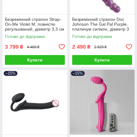
Безремінний страпон Strap-
Безремінний страпон Doc
On-Me Violet M, повністю
Johnson The Gal Pal Purple,
регульований, діаметр 3,3 см
платинум силікон, діаметр 3
см
Готово до відправки
Готово до відправки
3 799
2 490
₴
₴
4 469 ₴
2 929 ₴
Купити
Купити
–15%
–15%