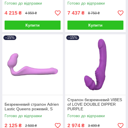
пультом, рожевий, 24.1 х 3.8
Готово до відправки
Готово до відправки
см
4 215
7 437
₴
₴
4 959 ₴
8 750 ₴
Купити
Купити
–15%
–15%
Страпон безремневий VIBES
Безремневий страпон Adrien
of LOVE DOUBLE DIPPER
Lastic Queens рожевий, S
PURPLE
Готово до відправки
Готово до відправки
2 125
2 974
₴
₴
2 500 ₴
3 499 ₴