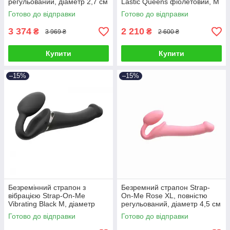
регульований, діаметр 2,7 см
Lastic Queens фіолетовий, M
Готово до відправки
Готово до відправки
3 374
2 210
₴
₴
3 969 ₴
2 600 ₴
Купити
Купити
–15%
–15%
Безремінний страпон з
Безремний страпон Strap-
вібрацією Strap-On-Me
On-Me Rose XL, повністю
Vibrating Black M, діаметр
регульований, діаметр 4,5 см
3,8см, пульт ДК,
Готово до відправки
Готово до відправки
регульований