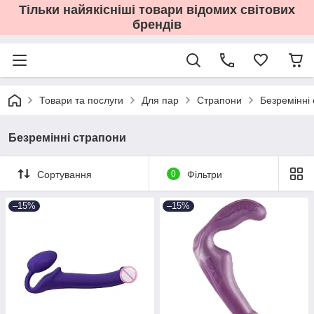
Тільки найякісніші товари відомих світових
брендів
Товари та послуги
Для пар
Страпони
Безремінні
Безремінні страпони
Сортування
0
Фільтри
–15%
–15%