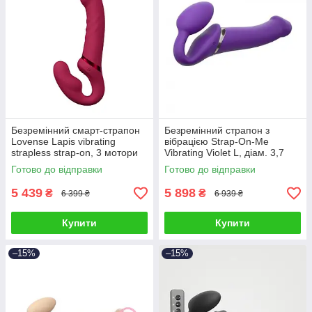
Безремінний смарт-страпон
Безремінний страпон з
Lovense Lapis vibrating
вібрацією Strap-On-Me
strapless strap-on, 3 мотори
Vibrating Violet L, діам. 3,7
см, пульт ДК, регульований
Готово до відправки
Готово до відправки
5 439
5 898
₴
₴
6 399 ₴
6 939 ₴
Купити
Купити
–15%
–15%