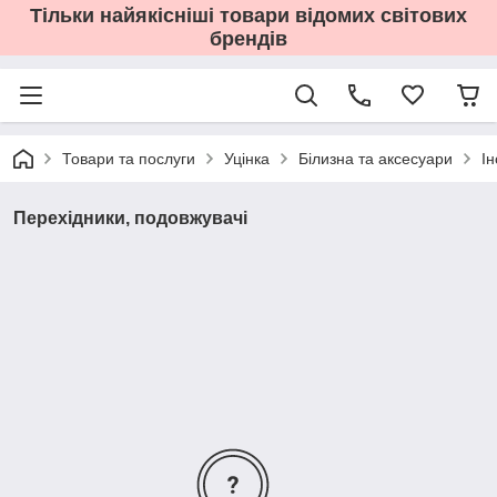
Тільки найякісніші товари відомих світових
брендів
Товари та послуги
Уцінка
Білизна та аксесуари
І
Перехідники, подовжувачі