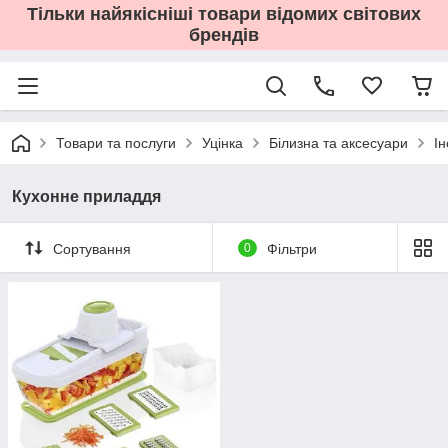
Тільки найякісніші товари відомих світових
брендів
Товари та послуги
Уцінка
Білизна та аксесуари
І
Кухонне приладдя
Сортування
0
Фільтри