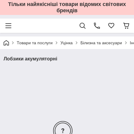
Тільки найякісніші товари відомих світових
брендів
Товари та послуги
Уцінка
Білизна та аксесуари
І
Лобзики акумуляторні