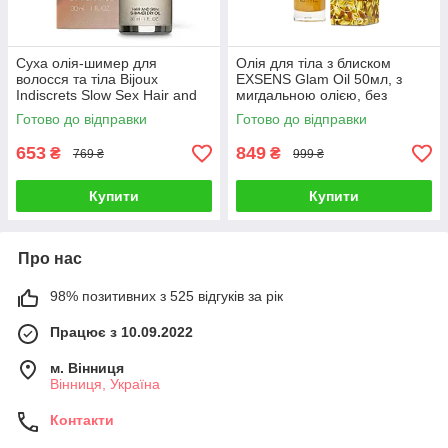
Суха олія-шимер для
Олія для тіла з блиском
волосся та тіла Bijoux
EXSENS Glam Oil 50мл, з
Indiscrets Slow Sex Hair and
мигдальною олією, без
skin shimmer dry oil
парабенів і феноксіетанолу
Готово до відправки
Готово до відправки
653
849
₴
₴
769 ₴
999 ₴
Купити
Купити
Про нас
98% позитивних з 525 відгуків за рік
Працює з 10.09.2022
м. Вінниця
Вінниця, Україна
Контакти