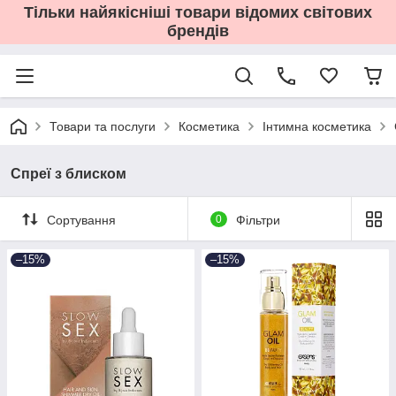
Тільки найякісніші товари відомих світових
брендів
Товари та послуги
Косметика
Інтимна косметика
Спреї з блиском
Сортування
0
Фільтри
–15%
–15%