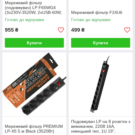
Мережевий фільтр
(подовжувач) LP F65WG4
(3x230V-3520W, 2xUSB-60W,
Мережевий фільтр F24U6
2xType-C 65W QC/PD)
Готово до відправки
Готово до відправки
955
499
₴
₴
Купити
Купити
Подовжувач LP на 8 розеток з
Мережевий фільтр PREMIUM
вимикачем, 220В 16A,
LP-X5 5 м Black (3520Вт)
німецький тип, 1U 19",