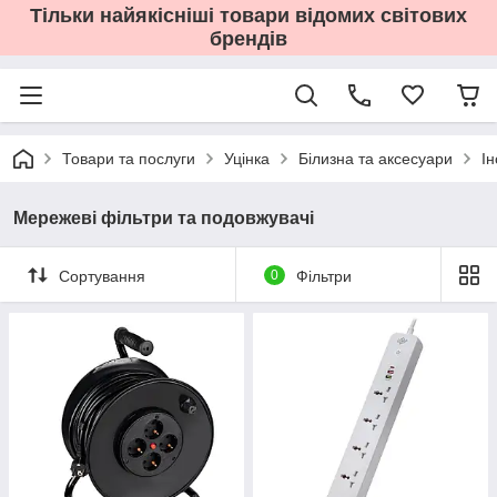
Тільки найякісніші товари відомих світових
брендів
Товари та послуги
Уцінка
Білизна та аксесуари
І
Мережеві фільтри та подовжувачі
Сортування
0
Фільтри