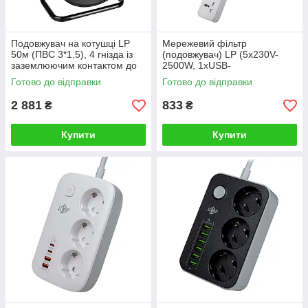
Подовжувач на котушці LP
Мережевий фільтр
50м (ПВС 3*1,5), 4 гнізда із
(подовжувач) LP (5x230V-
заземлюючим контактом до
2500W, 1xUSB-
3.5 кВт
38W/PD/QC3.0, 1xType-C
Готово до відправки
Готово до відправки
20W, 1xUSB 18W)
2 881
833
₴
₴
Купити
Купити