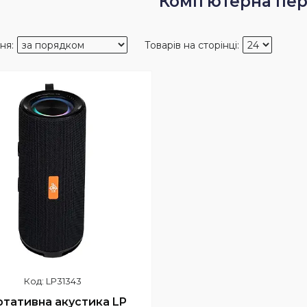
Комп'ютерна пе
LP31343
тативна акустика LP