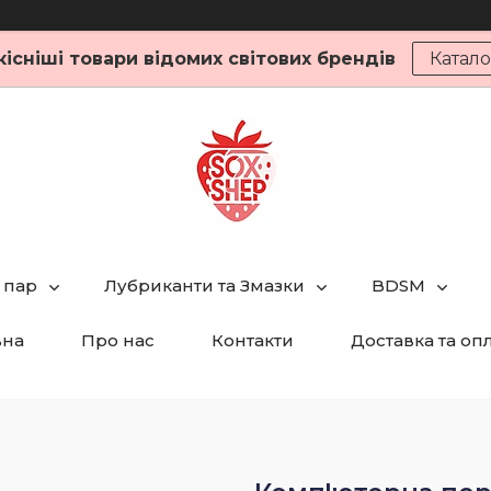
кісніші товари відомих світових брендів
Катало
 пар
Лубриканти та Змазки
BDSM
вна
Про нас
Контакти
Доставка та оп