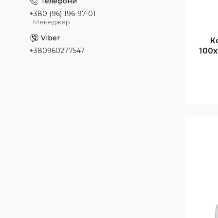
+380 (96) 196-97-01
Менеджер
К
+380960277547
100х