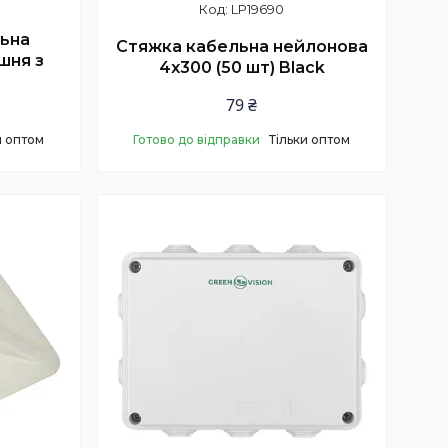
LP19690
льна
Стяжка кабельна нейлонова
шня з
4х300 (50 шт) Black
79 ₴
и оптом
Готово до відправки
Тільки оптом
Купити