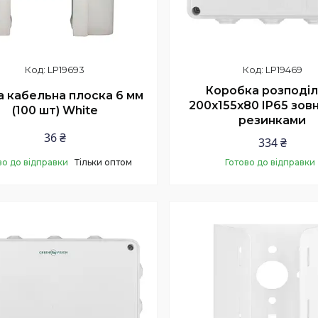
LP19693
LP19469
Коробка розподі
а кабельна плоска 6 мм
200х155х80 IP65 зовн
(100 шт) White
резинками
36 ₴
334 ₴
во до відправки
Тільки оптом
Готово до відправки
Купити
Купити