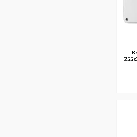
К
255х