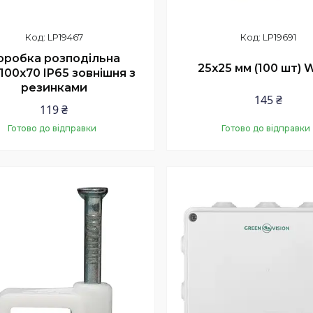
LP19467
LP19691
оробка розподільна
25х25 мм (100 шт) 
100х70 IP65 зовнішня з
резинками
145 ₴
119 ₴
Готово до відправки
Готово до відправки
Купити
Купити