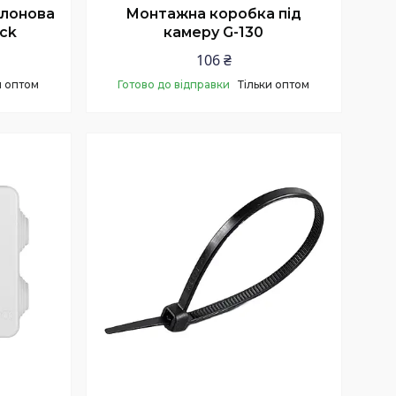
йлонова
Монтажна коробка під
ack
камеру G-130
106 ₴
и оптом
Готово до відправки
Тільки оптом
Купити