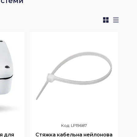
истеми
LP19687
я для
Стяжка кабельна нейлонова