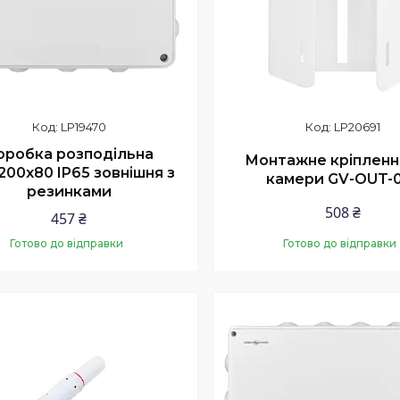
LP19470
LP20691
оробка розподільна
Монтажне кріпленн
200х80 IP65 зовнішня з
камери GV-OUT-
резинками
508 ₴
457 ₴
Готово до відправки
Готово до відправки
Купити
Купити