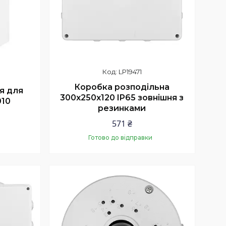
LP19471
Коробка розподільна
я для
300х250х120 IP65 зовнішня з
010
резинками
571 ₴
Готово до відправки
Купити