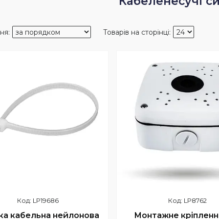
Кабеленесучі с
LP19686
LP8762
ка кабельна нейлонова
Монтажне кріпленн