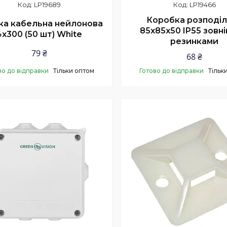
LP19689
LP19466
Коробка розподі
ка кабельна нейлонова
85х85х50 IP55 зовні
4х300 (50 шт) White
резинками
79 ₴
68 ₴
во до відправки
Тільки оптом
Готово до відправки
Тільк
Купити
Купити