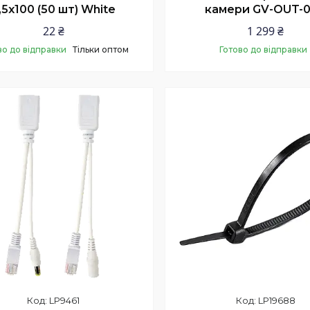
,5х100 (50 шт) White
камери GV-OUT-
22 ₴
1 299 ₴
во до відправки
Тільки оптом
Готово до відправки
Купити
Купити
LP9461
LP19688