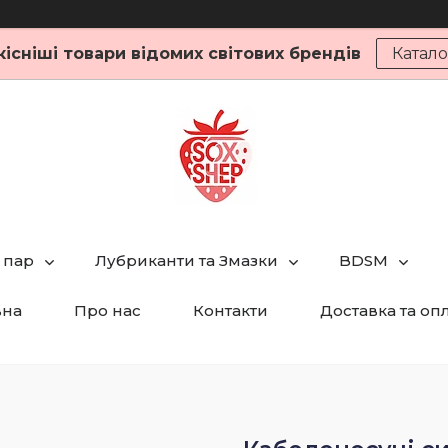
кісніші товари відомих світових брендів
Катало
 пар
Лубриканти та Змазки
BDSM
вна
Про нас
Контакти
Доставка та оп