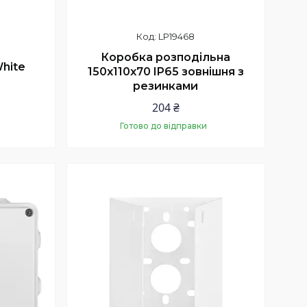
LP19468
Коробка розподільна
White
150х110х70 IP65 зовнішня з
резинками
204 ₴
Готово до відправки
Купити