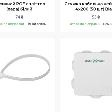
сивний POE спліттер
Стяжка кабельна не
(пара) білий
4х200 (50 шт) Bl
74 ₴
53 ₴
во до відправки
Тільки оптом
Готово до відправки
Тільк
Купити
Купити