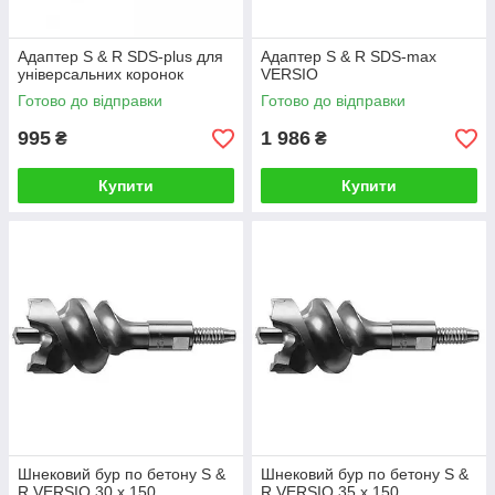
Адаптер S & R SDS-plus для
Адаптер S & R SDS-max
універсальних коронок
VERSIO
Готово до відправки
Готово до відправки
995
1 986
₴
₴
Купити
Купити
Шнековий бур по бетону S &
Шнековий бур по бетону S &
R VERSIO 30 х 150
R VERSIO 35 х 150