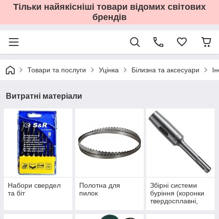
Тільки найякісніші товари відомих світових
брендів
Товари та послуги
Уцінка
Білизна та аксесуари
І
Витратні матеріали
Набори свердел
Полотна для
Збірні системи
та біт
пилок
буріння (коронки
твердосплавні,
шнекові бури)