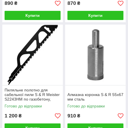
890
870
₴
₴
Купити
Купити
Пиляльне полотно для
сабельної пили S & R Meister
Алмазна коронка S & R 55x67
S2243HM по газобетону,
мм сталь
цегли L455мм
Готово до відправки
Готово до відправки
1 200
910
₴
₴