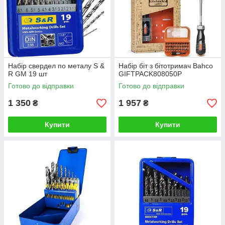
Набір свердел по металу S &
Набір біт з бітотримач Bahco
R GМ 19 шт
GIFTPACK808050P
Готово до відправки
Готово до відправки
1 350
1 957
₴
₴
Купити
Купити