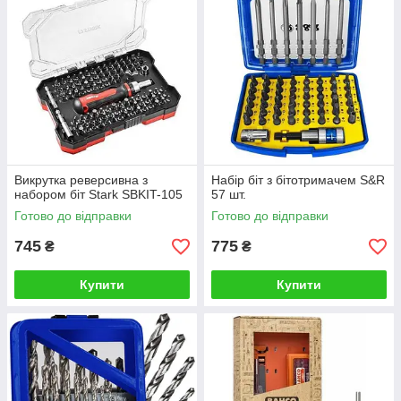
Викрутка реверсивна з
Набір біт з бітотримачем S&R
набором біт Stark SBKIT-105
57 шт.
Готово до відправки
Готово до відправки
745
775
₴
₴
Купити
Купити