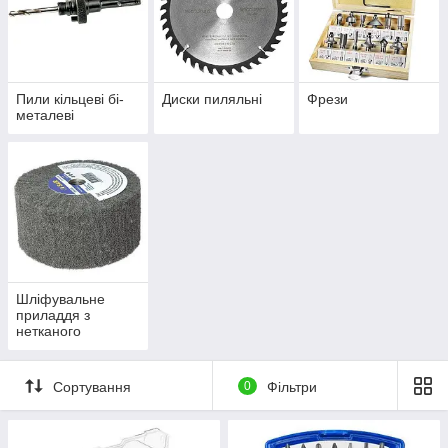
Пили кільцеві бі-
Диски пиляльні
Фрези
металеві
Шліфувальне
приладдя з
нетканого
матеріалу
Сортування
0
Фільтри