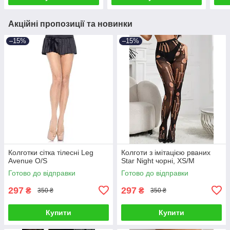
Акційні пропозиції та новинки
–15%
–15%
Колготки сітка тілесні Leg
Колготи з імітацією рваних
Avenue O/S
Star Night чорні, XS/M
Готово до відправки
Готово до відправки
297
297
₴
₴
350 ₴
350 ₴
Купити
Купити