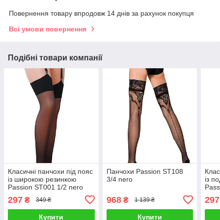
Повернення товару впродовж 14 днів за рахунок покупця
Всі умови повернення
Подібні товари компанії
Класичні панчохи під пояс
Панчохи Passion ST108
Клас
із широкою резинкою
3/4 nero
із п
Passion ST001 1/2 nero
Pass
297
968
297
₴
₴
349 ₴
1 139 ₴
Купити
Купити