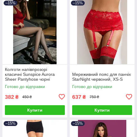
–15%
–15%
Колготи напівпрозорі
класичні Sunspice Aurora
Мереживний пояс для панчіх
Sheer Pantyhose чорні
StarNight червоний, XS-S
Готово до відправки
Готово до відправки
382
637
₴
₴
450 ₴
750 ₴
Купити
Купити
–15%
–15%