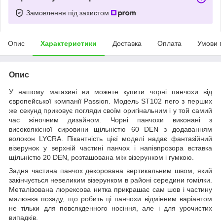
Замовлення під захистом
Опис
Характеристики
Доставка
Оплата
Умови 
Опис
У нашому магазині ви можете купити чорні панчохи від
європейської компанії Passion. Модель ST102 nero з перших
же секунд приковує погляди своїм оригінальним і у той самий
час жіночним дизайном. Чорні панчохи виконані з
високоякісної сировини щільністю 60 DEN з додаванням
волокон LYCRA. Пікантність цієї моделі надає фантазійний
візерунок у верхній частині панчох і напівпрозора вставка
щільністю 20 DEN, розташована між візерунком і гумкою.
Задня частина панчох декорована вертикальним швом, який
закінчується невеликим візерунком в районі середини гомілки.
Металізована люрексова нитка прикрашає сам шов і частину
малюнка позаду, що робить ці панчохи відмінним варіантом
не тільки для повсякденного носіння, але і для урочистих
випадків.