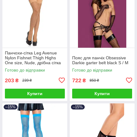
Панчохи-сітка Leg Avenue
Nylon Fishnet Thigh Highs
Пояс для панчіх Obsessive
One size, Nude, дрібна сітка
Darkie garter belt black S / M
Готово до відправки
Готово до відправки
203
722
₴
₴
239 ₴
850 ₴
Купити
Купити
–15%
–15%