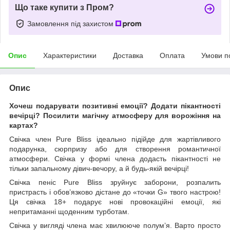
Що таке купити з Пром?
Замовлення під захистом
Опис
Характеристики
Доставка
Оплата
Умови п
Опис
Хочеш подарувати позитивні емоції? Додати пікантності
вечірці? Посилити магічну атмосферу для ворожіння на
картах?
Свічка член Pure Bliss ідеально підійде для жартівливого
подарунка, сюрпризу або для створення романтичної
атмосфери. Свічка у формі члена додасть пікантності не
тільки запальному дівич-вечору, а й будь-якій вечірці!
Свічка пеніс Pure Bliss зруйнує заборони, розпалить
пристрасть і обов’язково дістане до «точки G» твого настрою!
Ця свічка 18+ подарує нові провокаційні емоції, які
непритаманні щоденним турботам.
Свічка у вигляді члена має хвилююче полум’я. Варто просто