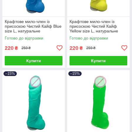
Крафтове мило-член із
Крафтове мило-член із
присоскою Чистий Кайф Blue
присоскою Чистий Кайф
size L, натуральне
Yellow size L, натуральне
Готово до відправки
Готово до відправки
220
220
₴
₴
259 ₴
259 ₴
Купити
Купити
–15%
–15%