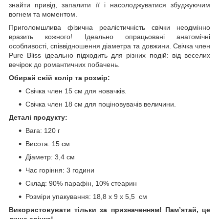
знайти привід, запалити її і насолоджуватися збуджуючим
вогнем та моментом.
Приголомшлива фізична реалістичність свічки неодмінно
вразить кожного! Ідеально опрацьовані анатомічні
особливості, співвідношення діаметра та довжини. Свічка член
Pure Bliss ідеально підходить для різних подій: від веселих
вечірок до романтичних побачень.
Обирай свій колір та розмір:
Свічка член 15 см для новачків.
Свічка член 18 см для поціновувачів величини.
Деталі продукту:
Вага: 120 г
Висота: 15 см
Діаметр: 3,4 см
Час горіння: 3 години
Склад: 90% парафін, 10% стеарин
Розміри упакування: 18,8 x 9 x 5,5 см
Використовувати тільки за призначенням! Пам’ятай, це
лише свічка!