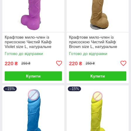
Крафтове мило-член із
Крафтове мило-член із
присоскою Чистий Кайф
присоскою Чистий Кайф
Violet size L, натуральне
Brown size L, натуральне
Готово до відправки
Готово до відправки
220
220
₴
₴
259 ₴
259 ₴
Купити
Купити
–15%
–15%