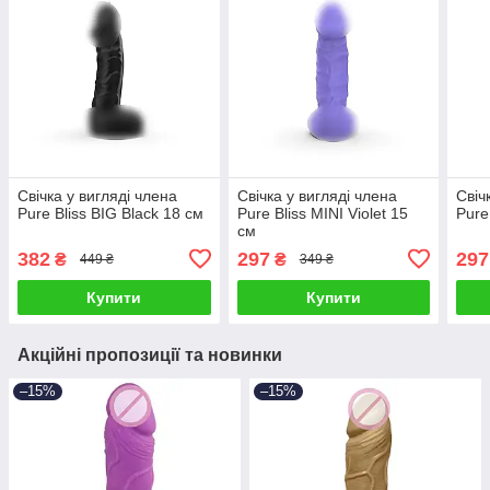
Свічка у вигляді члена
Свічка у вигляді члена
Свіч
Pure Bliss BIG Black 18 см
Pure Bliss MINI Violet 15
Pure
см
382
297
297
₴
₴
449 ₴
349 ₴
Купити
Купити
Акційні пропозиції та новинки
–15%
–15%