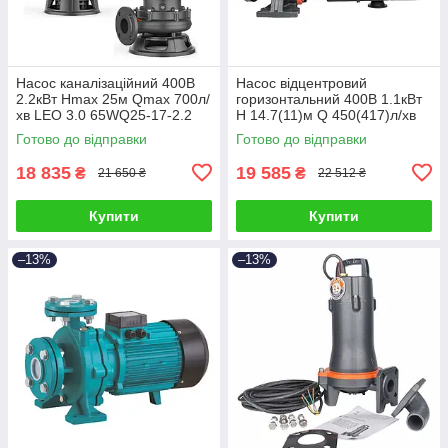
Насос каналізаційний 400В
Насос відцентровий
2.2кВт Hmax 25м Qmax 700л/
горизонтальний 400В 1.1кВт
хв LEO 3.0 65WQ25-17-2.2
H 14.7(11)м Q 450(417)л/хв
(7738373)
LEO 3.0 XST40-125/11
Готово до відправки
Готово до відправки
(7715613)
18 835
19 585
₴
₴
21 650 ₴
22 512 ₴
Купити
Купити
–13%
–13%