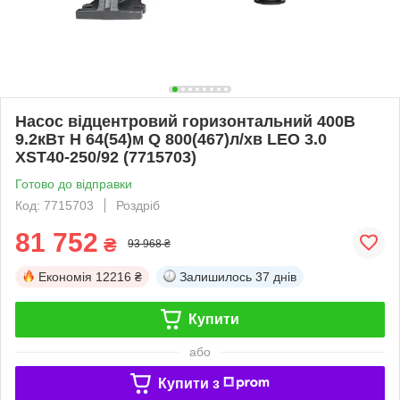
Насос відцентровий горизонтальний 400В
9.2кВт H 64(54)м Q 800(467)л/хв LEO 3.0
XST40-250/92 (7715703)
Готово до відправки
Код: 7715703
Роздріб
81 752
₴
93 968 ₴
Економія
12216 ₴
Залишилось
37 днів
Купити
або
Купити з