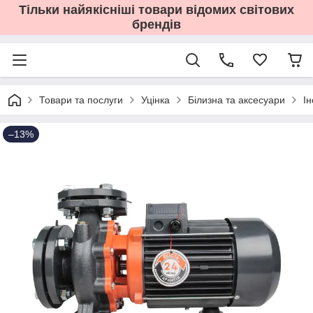
Тільки найякісніші товари відомих світових
брендів
Товари та послуги
Уцінка
Білизна та аксесуари
І
–13%