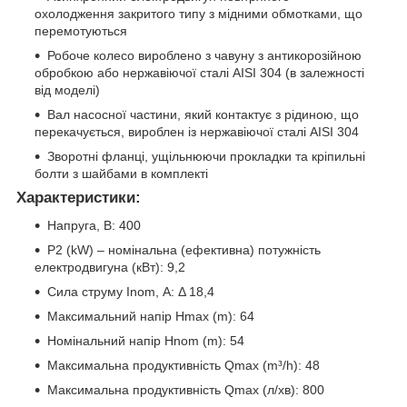
охолодження закритого типу з мідними обмотками, що
перемотуються
Робоче колесо вироблено з чавуну з антикорозійною
обробкою або нержавіючої сталі AISI 304 (в залежності
від моделі)
Вал насосної частини, який контактує з рідиною, що
перекачується, вироблен із нержавіючої сталі AISI 304
Зворотні фланці, ущільнюючи прокладки та кріпильні
болти з шайбами в комплекті
Характеристики:
Напруга, В: 400
P2 (kW) – номінальна (ефективна) потужність
електродвигуна (кВт): 9,2
Сила струму Inom, А: Δ 18,4
Максимальний напір Hmax (m): 64
Номінальний напір Hnom (m): 54
Максимальна продуктивність Qmax (m³/h): 48
Максимальна продуктивність Qmax (л/хв): 800