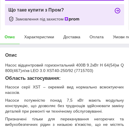
Що таке купити з Пром?
Замовлення під захистом
Опис
Характеристики
Доставка
Оплата
Умови п
Опис
Насос відцентровий горизонтальний 400В 9.2кВт H 64(54)м Q
800(467)л/хв LEO 3.0 XST40-250/92 (7715703)
Область застосування:
Насоси серії XST – окремий вид нормально всмоктуючих
насосів.
Насоси потужністю понад 7,5 кВт мають модульну
конструкцію, що дозволяє без труднощів здійснювати заміну
деталей при ремонті чи технічному обслуговуванні.
Призначені тільки для перекачування негорючих та
вибухобезпечних рідин з низькою в'язкістю, що не містять