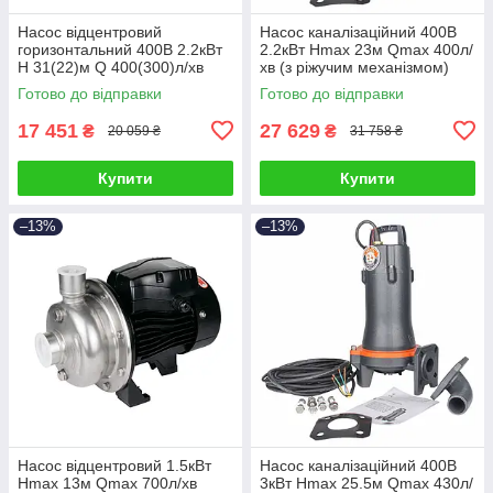
Насос відцентровий
Насос каналізаційний 400В
горизонтальний 400В 2.2кВт
2.2кВт Hmax 23м Qmax 400л/
H 31(22)м Q 400(300)л/хв
хв (з ріжучим механізмом)
LEO 3.0 XST32-160/22
LEO 3.0 50SWP12-19-
Готово до відправки
Готово до відправки
(7715543)
2.2L/QG (7739633)
17 451
27 629
₴
₴
20 059 ₴
31 758 ₴
Купити
Купити
–13%
–13%
Насос відцентровий 1.5кВт
Насос каналізаційний 400В
Hmax 13м Qmax 700л/хв
3кВт Hmax 25.5м Qmax 430л/