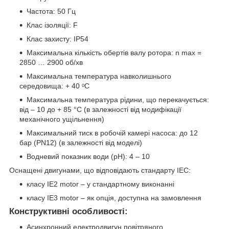
Частота: 50 Гц
Клас ізоляції: F
Клас захисту: IP54
Максимальна кількість обертів валу ротора: n max =
2850 … 2900 об/хв
Максимальна температура навколишнього
середовища: + 40 ᵒС
Максимальна температура рідини, що перекачується:
від – 10 до + 85 °С (в залежності від модифікації
механічного ущільнення)
Максимальний тиск в робочій камері насоса: до 12
бар (PN12) (в залежності від моделі)
Водневий показник води (рН): 4 – 10
Оснащені двигунами, що відповідають стандарту IEC:
класу IE2 motor – у стандартному виконанні
класу IE3 motor – як опція, доступна на замовлення
Конструктивні особливості:
Асинхронний електродвигун повітряного