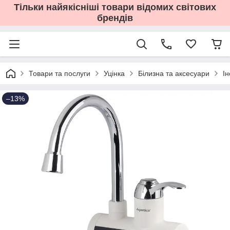
Тільки найякісніші товари відомих світових
брендів
Товари та послуги
Уцінка
Білизна та аксесуари
І
–13%