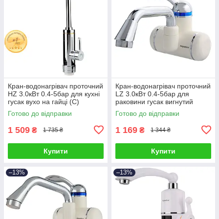
Кран-водонагрівач проточний
Кран-водонагрівач проточний
HZ 3.0кВт 0.4-5бар для кухні
LZ 3.0кВт 0.4-5бар для
гусак вухо на гайці (C)
раковини гусак вигнутий
AQUATICA HZ-6B143C
довгий настінний AQUATICA
Готово до відправки
Готово до відправки
(9791110)
9795023 (LZ-6A211W)
1 509
1 169
₴
₴
1 735 ₴
1 344 ₴
Купити
Купити
–13%
–13%