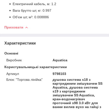
Електричний кабель, м: 1.2
Вага брутто шт, кг: 0.997
Об'єм шт, м³: 0.008886
Приховати
Характеристики
Основні
Виробник
Aquatica
Користувальницькі характеристики
Артикул
9798103
Блок: "Торгова лінійка"
душова система s18 з
картриджним змішувачем SS
Aquatica, душова система
s19 з картриджним
змішувачем SS Aquatica,
кран-водонагрівач
проточний s98 3.0 кВт для
ванни вилив вухо на гайці з