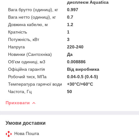
дисплеєм Aquatica
Вага брутто (одиниці), кг
0.997
Вага нетто (одиниці), кг
0.7
Довжина кабелю, м
1.2
Кратність
1
Потужність, кВт
3
Напруга
220-240
Новинки (Сантохніка)
Да
Об'єм одиниці, м3
0.008886
Офіційна гарантія
Від виробника
Робочий тиск, МПа
0.04-0.5 (0.4-5)
Температура гарячої води
+30°С/+60°С
Частота, Гц
50
Приховати
Умови доставки
Нова Пошта