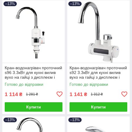
–13%
–13%
Кран-водонагрівач проточний
Кран-водонагрівач проточний
s96 3.3кВт для кухні вилив
s92 3.3кВт для кухні вилив
вухо на гайці з дисплеєм і
вухо на гайці з дисплеєм і
термостатом AQUATICA
термостатом AQUATICA
Готово до відправки
Готово до відправки
(9796113)
(9792103)
1 114
1 141
₴
₴
1 281 ₴
1 312 ₴
Купити
Купити
–13%
–13%