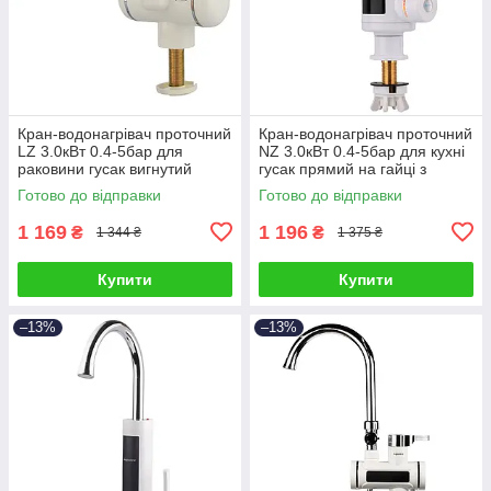
Кран-водонагрівач проточний
Кран-водонагрівач проточний
LZ 3.0кВт 0.4-5бар для
NZ 3.0кВт 0.4-5бар для кухні
раковини гусак вигнутий
гусак прямий на гайці з
довгий на гайці AQUATICA
дисплеєм AQUATICA NZ-
Готово до відправки
Готово до відправки
9795013 (LZ-5A211W)
6B242W (9797102)
1 169
1 196
₴
₴
1 344 ₴
1 375 ₴
Купити
Купити
–13%
–13%