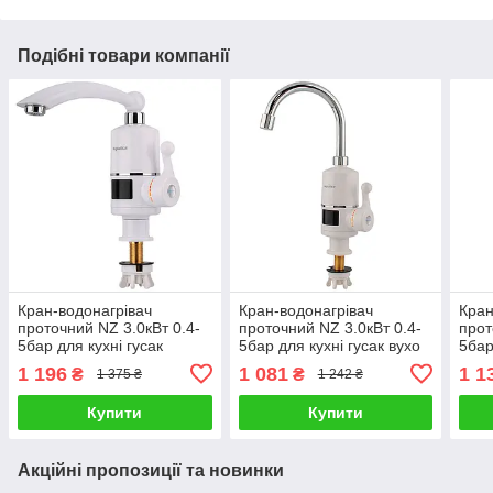
Подібні товари компанії
Кран-водонагрівач
Кран-водонагрівач
Кран
проточний NZ 3.0кВт 0.4-
проточний NZ 3.0кВт 0.4-
прот
5бар для кухні гусак
5бар для кухні гусак вухо
5бар
прямий на гайці з
на гайці з дисплеєм
на г
1 196
1 081
1 1
₴
₴
1 375 ₴
1 242 ₴
дисплеєм AQUATICA NZ-
AQUATICA NZ-6B142W
6B11
6B242W (9797102)
(9797113)
Купити
Купити
Акційні пропозиції та новинки