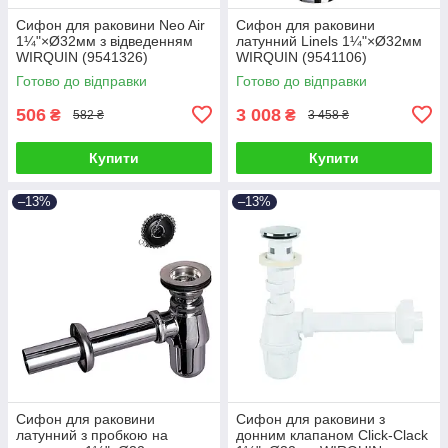
Сифон для раковини Neo Air
Сифон для раковини
1¼"×Ø32мм з відведенням
латунний Linels 1¼"×Ø32мм
WIRQUIN (9541326)
WIRQUIN (9541106)
Готово до відправки
Готово до відправки
506
3 008
₴
₴
582 ₴
3 458 ₴
Купити
Купити
–13%
–13%
Сифон для раковини
Сифон для раковини з
латунний з пробкою на
донним клапаном Click-Clack