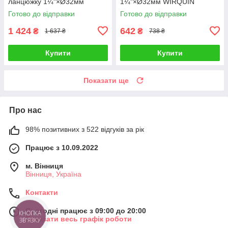
ланцюжку 1¼"×Ø32мм
1¼"×Ø32мм WIRQUIN
WIRQUIN (9541203)
(9541822)
Готово до відправки
Готово до відправки
1 424
642
₴
₴
1 637 ₴
738 ₴
Купити
Купити
Показати ще
Про нас
98% позитивних з 522 відгуків за рік
Працює з 10.09.2022
м. Вінниця
Вінниця, Україна
Контакти
Сьогодні працює з 09:00 до 20:00
КНОПКА
Показати весь графік роботи
ЗВ'ЯЗКУ