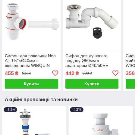
Сифон для раковини Neo
Сифон для душового
Сифо
Air 1¼"×Ø40мм з
піддону Ø50мм з
мийк
відведенням WIRQUIN
адаптером Ø40/50мм
WIR
(9541356)
WIRQUIN (9544920)
455
442
358
₴
₴
523 ₴
508 ₴
Купити
Купити
Акційні пропозиції та новинки
–13%
–13%