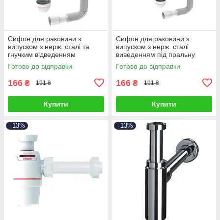
Сифон для раковини з
Сифон для раковини з
випуском з нерж. сталі та
випуском з нерж. сталі
гнучким відведенням
виведенням під пральну
1½"×Ø40/50мм TAU
машину і гнучким
Готово до відправки
Готово до відправки
(9841752)
відведенням 1½"×Ø40/50мм
TAU (9841750)
166
166
₴
₴
191 ₴
191 ₴
Купити
Купити
–13%
–13%