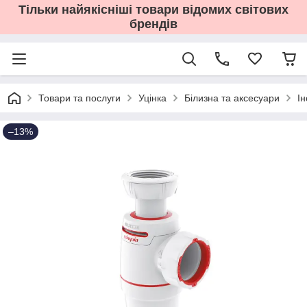
Тільки найякісніші товари відомих світових
брендів
Товари та послуги
Уцінка
Білизна та аксесуари
І
–13%