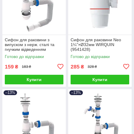
Сифон для раковини з
Сифон для раковини Neo
випуском з нерж. сталі та
1¼"×Ø32мм WIRQUIN
гнучким відведенням
(9541428)
1¼"×Ø32/50мм TAU
Готово до відправки
Готово до відправки
(9841753)
159
285
₴
₴
183 ₴
328 ₴
Купити
Купити
–13%
–13%