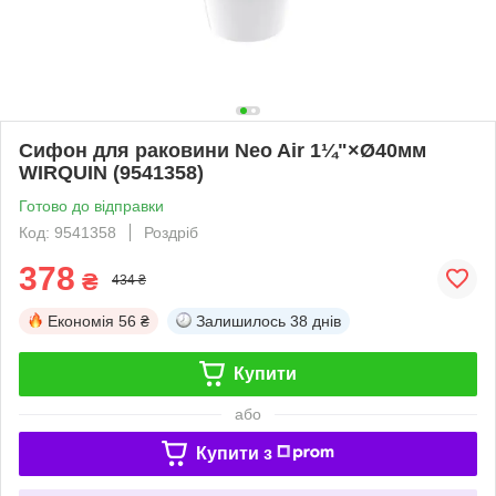
Сифон для раковини Neo Air 1¼"×Ø40мм
WIRQUIN (9541358)
Готово до відправки
Код: 9541358
Роздріб
378
₴
434 ₴
Економія
56 ₴
Залишилось
38 днів
Купити
або
Купити з