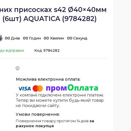
мних присосках s42 Ø40×40мм
 (6шт) AQUATICA (9784282)
0
0
Днів
0
0
Годин
0
0
Хвилин
0
0
Секунд
 до відправки
Код:
9784282
У компанії підключені електронні платежі.
Тепер ви можете купити будь-який товар
не покидаючи сайту.
повернення товару протягом 14 днів
за
рахунок покупця