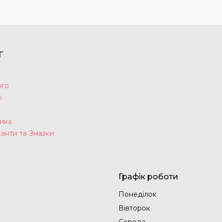
Г
ого
р
а
ика
анти та Змазки
Графік роботи
Понеділок
Вівторок
Середа