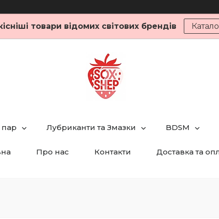
кісніші товари відомих світових брендів
Катало
 пар
Лубриканти та Змазки
BDSM
вна
Про нас
Контакти
Доставка та оп