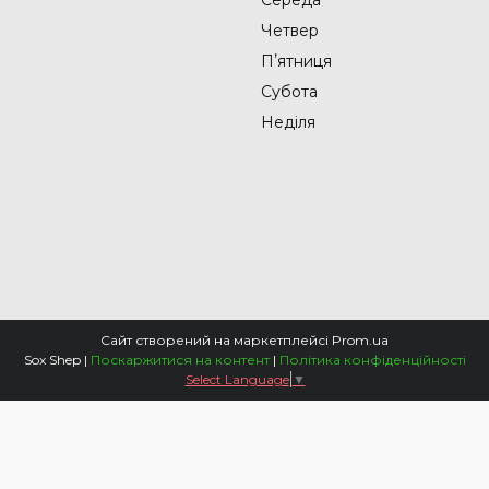
Четвер
Пʼятниця
Субота
Неділя
Сайт створений на маркетплейсі
Prom.ua
Sox Shep |
Поскаржитися на контент
|
Політика конфіденційності
Select Language
▼