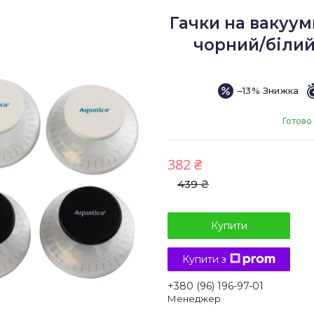
Гачки на вакуу
чорний/білий
–13%
Готово
382 ₴
439 ₴
Купити
Купити з
+380 (96) 196-97-01
Менеджер