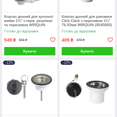
Клапан донний для кухонної
Клапан донний для раковини
мийки 1½" з нерж. решіткою
Click-Clack з переливом 1¼"
та переливом WIRQUIN
76-93мм WIRQUIN (9545800)
(9545680)
Готово до відправки
Готово до відправки
549
409
₴
₴
631 ₴
470 ₴
Купити
Купити
–13%
–13%