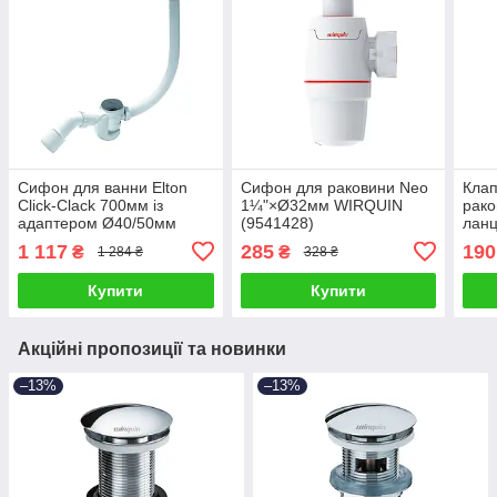
Сифон для ванни Elton
Сифон для раковини Neo
Клап
Click-Clack 700мм із
1¼"×Ø32мм WIRQUIN
рако
адаптером Ø40/50мм
(9541428)
лан
WIRQUIN (9543210)
WIR
1 117
285
190
₴
₴
1 284 ₴
328 ₴
Купити
Купити
Акційні пропозиції та новинки
–13%
–13%