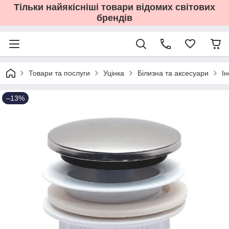
Тільки найякісніші товари відомих світових
брендів
Товари та послуги
Уцінка
Білизна та аксесуари
І
–13%