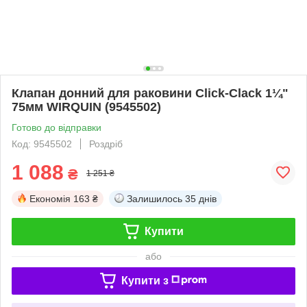
Клапан донний для раковини Click-Clack 1¼"
75мм WIRQUIN (9545502)
Готово до відправки
Код: 9545502
Роздріб
1 088
₴
1 251 ₴
Економія
163 ₴
Залишилось
35 днів
Купити
або
Купити з