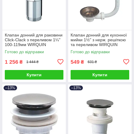
Клапан донний для раковини
Клапан донний для кухонної
Click-Clack з переливом 1¼"
мийки 1½" з нерж. решіткою
100-119мм WIRQUIN
та переливом WIRQUIN
(9545500)
(9545680)
Готово до відправки
Готово до відправки
1 256
549
₴
₴
1 444 ₴
631 ₴
Купити
Купити
–13%
–13%