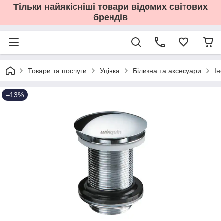
Тільки найякісніші товари відомих світових
брендів
Товари та послуги
Уцінка
Білизна та аксесуари
І
–13%