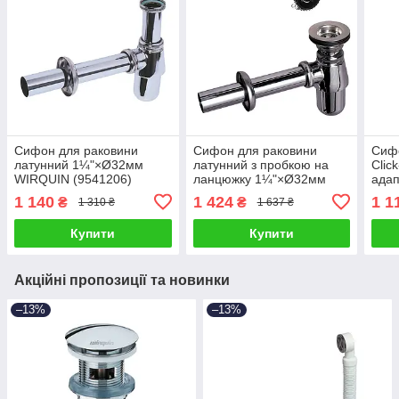
Сифон для раковини
Сифон для раковини
Сифо
латунний 1¼"×Ø32мм
латунний з пробкою на
Clic
WIRQUIN (9541206)
ланцюжку 1¼"×Ø32мм
ада
WIRQUIN (9541203)
WIR
1 140
1 424
1 1
₴
₴
1 310 ₴
1 637 ₴
Купити
Купити
Акційні пропозиції та новинки
–13%
–13%