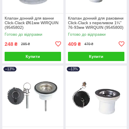
Клапан донний для ванни
Клапан донний для раковини
Click-Clack Ø61мм WIRQUIN
Click-Clack з переливом 1¼"
(9545802)
76-93мм WIRQUIN (9545800)
Готово до відправки
Готово до відправки
248
409
₴
₴
285 ₴
470 ₴
Купити
Купити
–13%
–13%