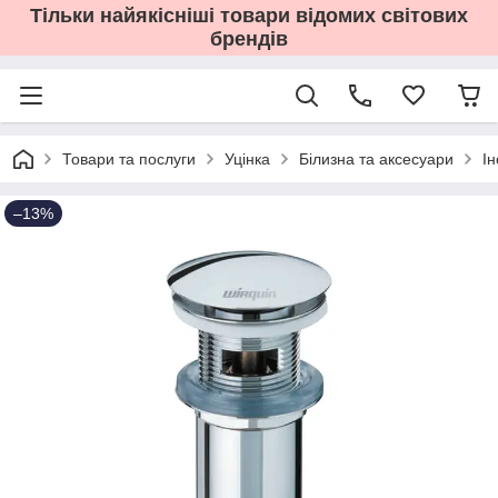
Тільки найякісніші товари відомих світових
брендів
Товари та послуги
Уцінка
Білизна та аксесуари
І
–13%