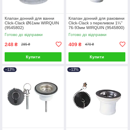
Клапан донний для ванни
Клапан донний для раковини
Click-Clack Ø61мм WIRQUIN
Click-Clack з переливом 1¼"
(9545802)
76-93мм WIRQUIN (9545800)
Готово до відправки
Готово до відправки
248
409
₴
₴
285 ₴
470 ₴
Купити
Купити
–13%
–13%