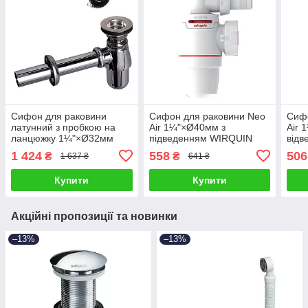
Сифон для раковини
Сифон для раковини Neo
Сифо
латунний з пробкою на
Air 1¼"×Ø40мм з
Air 
ланцюжку 1¼"×Ø32мм
підведенням WIRQUIN
від
WIRQUIN (9541203)
(9541357)
(954
1 424
558
506
₴
₴
1 637 ₴
641 ₴
Купити
Купити
Акційні пропозиції та новинки
–13%
–13%