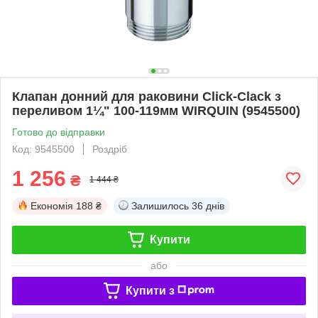
Клапан донний для раковини Click-Clack з
переливом 1¼" 100-119мм WIRQUIN (9545500)
Готово до відправки
Код: 9545500
Роздріб
1 256
₴
1 444 ₴
Економія
188 ₴
Залишилось
36 днів
Купити
або
Купити з