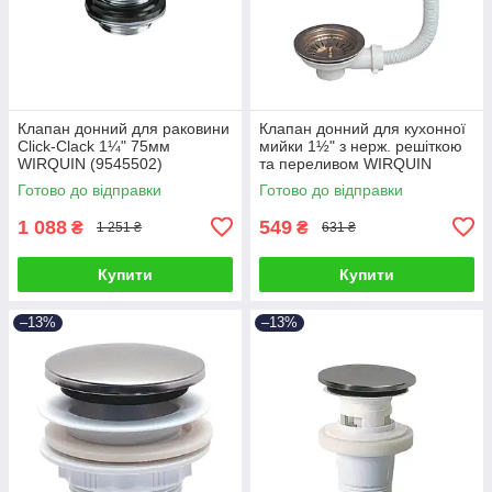
Клапан донний для раковини
Клапан донний для кухонної
Click-Clack 1¼" 75мм
мийки 1½" з нерж. решіткою
WIRQUIN (9545502)
та переливом WIRQUIN
(9545680)
Готово до відправки
Готово до відправки
1 088
549
₴
₴
1 251 ₴
631 ₴
Купити
Купити
–13%
–13%