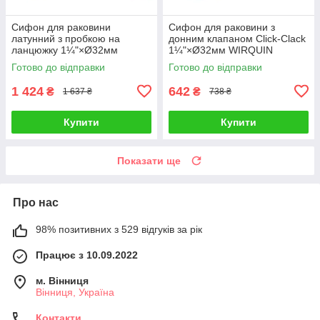
Сифон для раковини
Сифон для раковини з
латунний з пробкою на
донним клапаном Click-Clack
ланцюжку 1¼"×Ø32мм
1¼"×Ø32мм WIRQUIN
WIRQUIN (9541203)
(9541822)
Готово до відправки
Готово до відправки
1 424
642
₴
₴
1 637 ₴
738 ₴
Купити
Купити
Показати ще
Про нас
98% позитивних з 529 відгуків за рік
Працює з 10.09.2022
м. Вінниця
Вінниця, Україна
Контакти