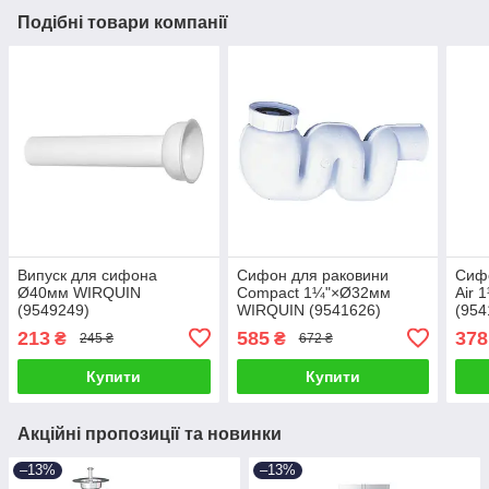
Подібні товари компанії
Випуск для сифона
Сифон для раковини
Сифо
Ø40мм WIRQUIN
Compact 1¼"×Ø32мм
Air
(9549249)
WIRQUIN (9541626)
(954
213
585
378
₴
₴
245 ₴
672 ₴
Купити
Купити
Акційні пропозиції та новинки
–13%
–13%