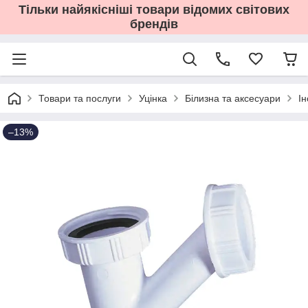
Тільки найякісніші товари відомих світових
брендів
Товари та послуги
Уцінка
Білизна та аксесуари
І
–13%