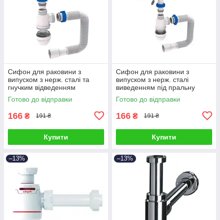
Сифон для раковини з
Сифон для раковини з
випуском з нерж. сталі та
випуском з нерж. сталі
гнучким відведенням
виведенням під пральну
1½"×Ø40/50мм TAU
машину і гнучким
Готово до відправки
Готово до відправки
(9841752)
відведенням 1½"×Ø40/50мм
TAU (9841750)
166
166
₴
₴
191 ₴
191 ₴
Купити
Купити
–13%
–13%