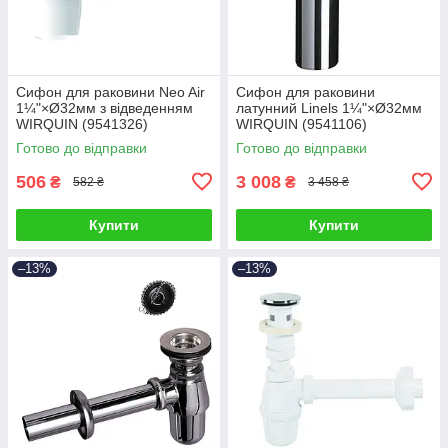
Сифон для раковини Neo Air
Сифон для раковини
1¼"×Ø32мм з відведенням
латунний Linels 1¼"×Ø32мм
WIRQUIN (9541326)
WIRQUIN (9541106)
Готово до відправки
Готово до відправки
506
3 008
₴
₴
582 ₴
3 458 ₴
Купити
Купити
–13%
–13%