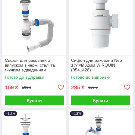
Сифон для раковини з
Сифон для раковини Neo
випуском з нерж. сталі та
1¼"×Ø32мм WIRQUIN
гнучким відведенням
(9541428)
1¼"×Ø32/50мм TAU
Готово до відправки
Готово до відправки
(9841753)
159
285
₴
₴
183 ₴
328 ₴
Купити
Купити
–13%
–13%