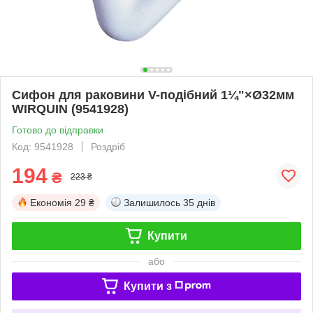
Сифон для раковини V-подібний 1¼"×Ø32мм
WIRQUIN (9541928)
Готово до відправки
Код: 9541928
Роздріб
194
₴
223 ₴
Економія
29 ₴
Залишилось
35 днів
Купити
або
Купити з