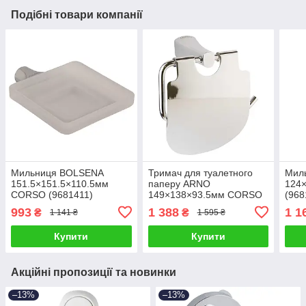
Подібні товари компанії
Мильниця BOLSENA
Тримач для туалетного
Мил
151.5×151.5×110.5мм
паперу ARNO
124
CORSO (9681411)
149×138×93.5мм CORSO
(968
(9687909)
993
1 388
1 1
₴
₴
1 141 ₴
1 595 ₴
Купити
Купити
Акційні пропозиції та новинки
–13%
–13%