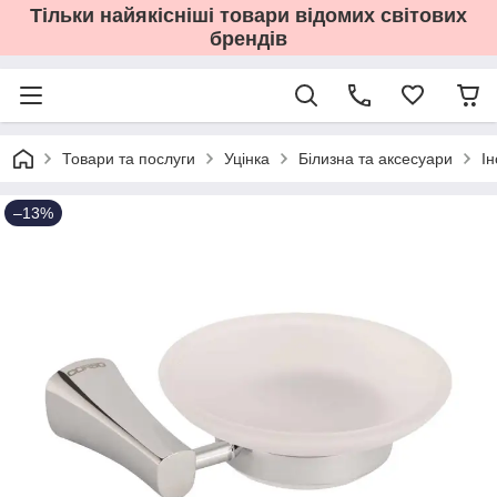
Тільки найякісніші товари відомих світових
брендів
Товари та послуги
Уцінка
Білизна та аксесуари
І
–13%