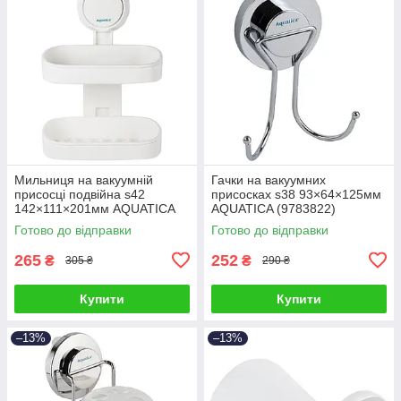
Мильниця на вакуумній
Гачки на вакуумних
присосці подвійна s42
присосках s38 93×64×125мм
142×111×201мм AQUATICA
AQUATICA (9783822)
(9784290)
Готово до відправки
Готово до відправки
265
252
₴
₴
305 ₴
290 ₴
Купити
Купити
–13%
–13%