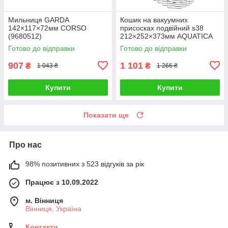
Мильниця GARDA
Кошик на вакуумних
142×117×72мм CORSO
присосках подвійний s38
(9680512)
212×252×373мм AQUATICA
(9783832)
Готово до відправки
Готово до відправки
907
1 101
₴
₴
1 043 ₴
1 266 ₴
Купити
Купити
Показати ще
Про нас
98% позитивних з 523 відгуків за рік
Працює з 10.09.2022
м. Вінниця
Вінниця, Україна
Контакти