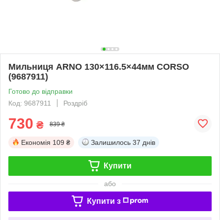
Мильниця ARNO 130×116.5×44мм CORSO
(9687911)
Готово до відправки
Код: 9687911
Роздріб
730
₴
839 ₴
Економія
109 ₴
Залишилось
37 днів
Купити
або
Купити з