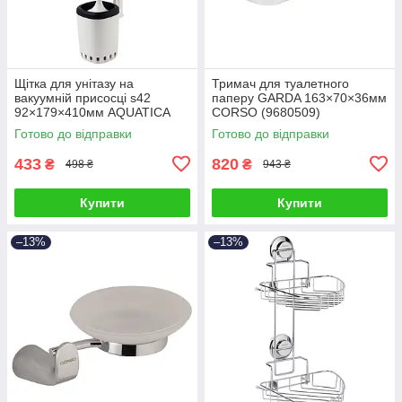
Щітка для унітазу на
Тримач для туалетного
вакуумній присосці s42
паперу GARDA 163×70×36мм
92×179×410мм AQUATICA
CORSO (9680509)
(9784298)
Готово до відправки
Готово до відправки
433
820
₴
₴
498 ₴
943 ₴
Купити
Купити
–13%
–13%