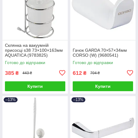
Склянка на вакуумній
присосці s38 73×100×163мм
Гачок GARDA 70×57×34мм
AQUATICA (9783825)
CORSO (W) (9680541)
Готово до відправки
Готово до відправки
385
612
₴
₴
443 ₴
704 ₴
Купити
Купити
–13%
–13%