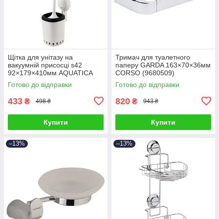
Щітка для унітазу на
Тримач для туалетного
вакуумній присосці s42
паперу GARDA 163×70×36мм
92×179×410мм AQUATICA
CORSO (9680509)
(9784298)
Готово до відправки
Готово до відправки
433
820
₴
₴
498 ₴
943 ₴
Купити
Купити
–13%
–13%