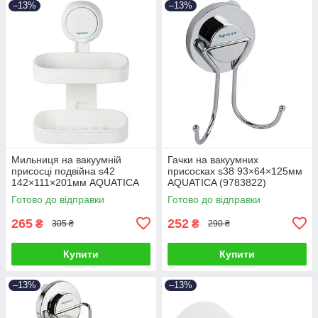
–13%
–13%
Мильниця на вакуумній
Гачки на вакуумних
присосці подвійна s42
присосках s38 93×64×125мм
142×111×201мм AQUATICA
AQUATICA (9783822)
(9784290)
Готово до відправки
Готово до відправки
265
252
₴
₴
305 ₴
290 ₴
Купити
Купити
–13%
–13%