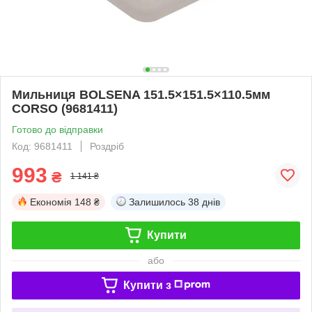
Мильниця BOLSENA 151.5×151.5×110.5мм
CORSO (9681411)
Готово до відправки
Код: 9681411
Роздріб
993
₴
1 141 ₴
Економія
148 ₴
Залишилось
38 днів
Купити
або
Купити з