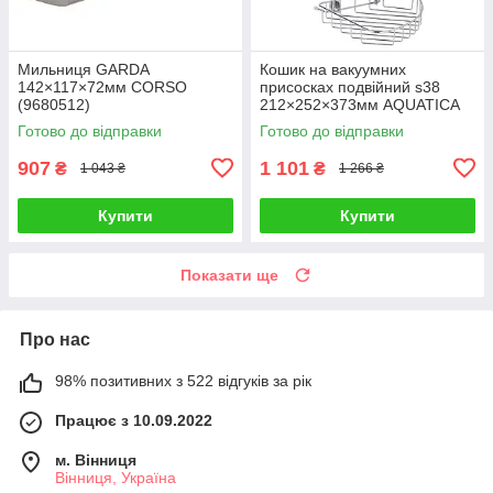
Мильниця GARDA
Кошик на вакуумних
142×117×72мм CORSO
присосках подвійний s38
(9680512)
212×252×373мм AQUATICA
(9783832)
Готово до відправки
Готово до відправки
907
1 101
₴
₴
1 043 ₴
1 266 ₴
Купити
Купити
Показати ще
Про нас
98% позитивних з 522 відгуків за рік
Працює з 10.09.2022
м. Вінниця
Вінниця, Україна