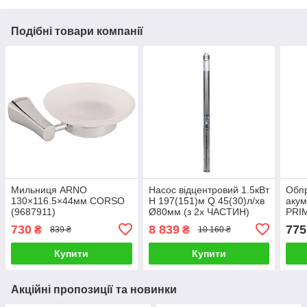
Подібні товари компанії
Мильниця ARNO
Насос відцентровий 1.5кВт
Обп
130×116.5×44мм CORSO
H 197(151)м Q 45(30)л/хв
аку
(9687911)
Ø80мм (з 2х ЧАСТИН)
PRIM
AQUATICA (DONGYIN)
730
8 839
775
₴
₴
839 ₴
10 160 ₴
3SEm1.8/46 (777106)
Купити
Купити
Акційні пропозиції та новинки