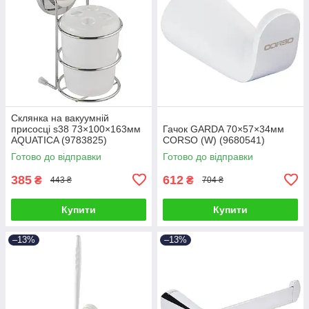
Склянка на вакуумній
присосці s38 73×100×163мм
Гачок GARDA 70×57×34мм
AQUATICA (9783825)
CORSO (W) (9680541)
Готово до відправки
Готово до відправки
385
612
₴
₴
443 ₴
704 ₴
Купити
Купити
–13%
–13%