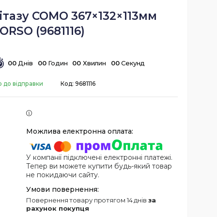
ітазу COMO 367×132×113мм
ORSO (9681116)
0
0
Днів
0
0
Годин
0
0
Хвилин
0
0
Секунд
о до відправки
Код:
9681116
У компанії підключені електронні платежі.
Тепер ви можете купити будь-який товар
не покидаючи сайту.
повернення товару протягом 14 днів
за
рахунок покупця