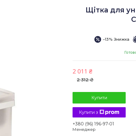
Щітка для ун
C
–13%
Готов
2 011 ₴
2 312 ₴
Купити
Купити з
+380 (96) 196-97-01
Менеджер