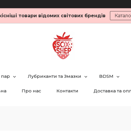
кісніші товари відомих світових брендів
Катало
 пар
Лубриканти та Змазки
BDSM
вна
Про нас
Контакти
Доставка та оп