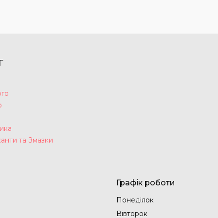
Г
ого
р
а
ика
анти та Змазки
Графік роботи
Понеділок
Вівторок