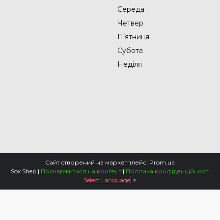
Середа
Четвер
Пʼятниця
Субота
Неділя
Сайт створений на маркетплейсі
Prom.ua
Sox Shep |
Поскаржитися на контент
|
Політика конфіденційності
Select Language
▼