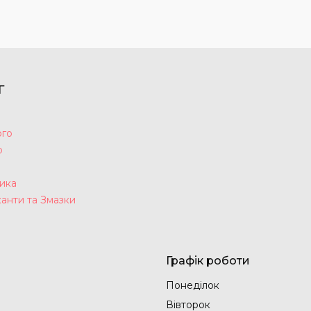
Г
ого
р
а
ика
анти та Змазки
Графік роботи
Понеділок
Вівторок