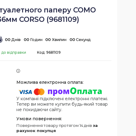
 туалетного паперу COMO
36мм CORSO (9681109)
0
0
Днів
0
0
Годин
0
0
Хвилин
0
0
Секунд
 до відправки
Код:
9681109
У компанії підключені електронні платежі.
Тепер ви можете купити будь-який товар
не покидаючи сайту.
повернення товару протягом 14 днів
за
рахунок покупця