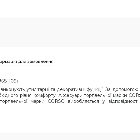
ормація для замовлення
681109)
і виконують утилітарні та декоративні функції. За допомого
бхідного рівня комфорту. Аксесуари торгівельної марки CORS
а торгівельної марки CORSO виробляється у відповідності