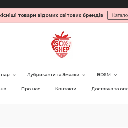
кісніші товари відомих світових брендів
Катало
 пар
Лубриканти та Змазки
BDSM
вна
Про нас
Контакти
Доставка та оп