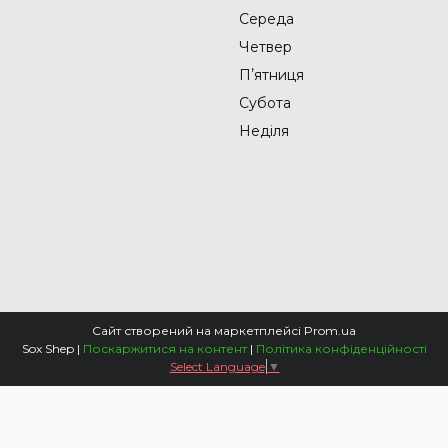
Середа
Четвер
Пʼятниця
Субота
Неділя
Сайт створений на маркетплейсі
Prom.ua
Sox Shep |
Поскаржитися на контент
|
Політика конфіденційності
Select Language
▼