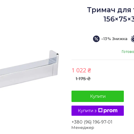
Тримач для
156×75×
–13%
Готово
1 022 ₴
1 175 ₴
Купити
Купити з
+380 (96) 196-97-01
Менеджер