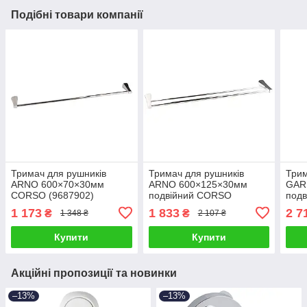
Подібні товари компанії
Тримач для рушників
Тримач для рушників
Трим
ARNO 600×70×30мм
ARNO 600×125×30мм
GAR
CORSO (9687902)
подвійний CORSO
под
(9687901)
(968
1 173
1 833
2 7
₴
₴
1 348 ₴
2 107 ₴
Купити
Купити
Акційні пропозиції та новинки
–13%
–13%