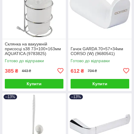
Склянка на вакуумній
присосці s38 73×100×163мм
Гачок GARDA 70×57×34мм
AQUATICA (9783825)
CORSO (W) (9680541)
Готово до відправки
Готово до відправки
385
612
₴
₴
443 ₴
704 ₴
Купити
Купити
–13%
–13%