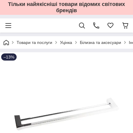
Тільки найякісніші товари відомих світових
брендів
Товари та послуги
Уцінка
Білизна та аксесуари
І
–13%