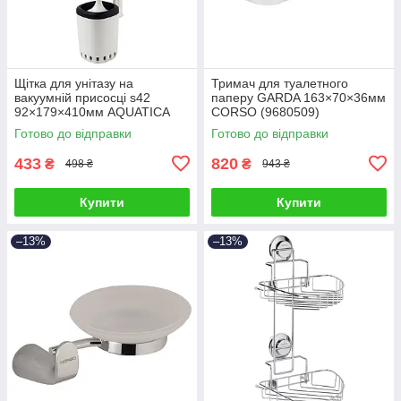
Щітка для унітазу на
Тримач для туалетного
вакуумній присосці s42
паперу GARDA 163×70×36мм
92×179×410мм AQUATICA
CORSO (9680509)
(9784298)
Готово до відправки
Готово до відправки
433
820
₴
₴
498 ₴
943 ₴
Купити
Купити
–13%
–13%