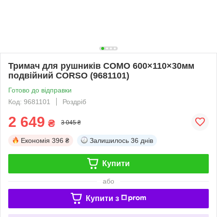
Тримач для рушників COMO 600×110×30мм
подвійний CORSO (9681101)
Готово до відправки
Код: 9681101
Роздріб
2 649
₴
3 045 ₴
Економія
396 ₴
Залишилось
36 днів
Купити
або
Купити з