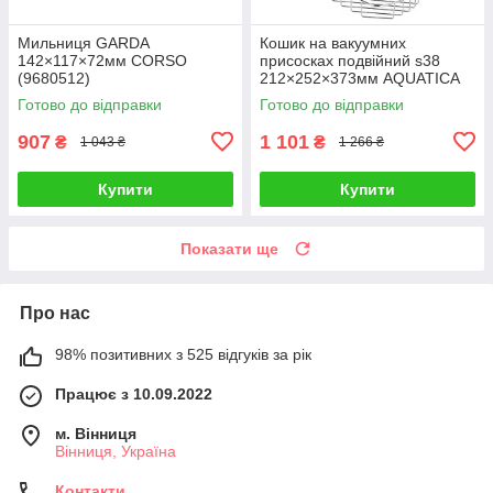
Мильниця GARDA
Кошик на вакуумних
142×117×72мм CORSO
присосках подвійний s38
(9680512)
212×252×373мм AQUATICA
(9783832)
Готово до відправки
Готово до відправки
907
1 101
₴
₴
1 043 ₴
1 266 ₴
Купити
Купити
Показати ще
Про нас
98% позитивних з 525 відгуків за рік
Працює з 10.09.2022
м. Вінниця
Вінниця, Україна
Контакти