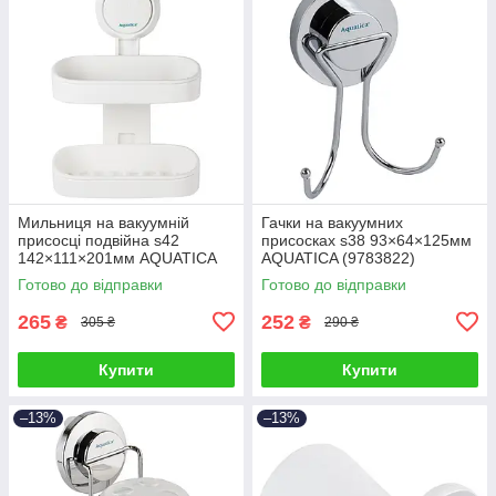
Мильниця на вакуумній
Гачки на вакуумних
присосці подвійна s42
присосках s38 93×64×125мм
142×111×201мм AQUATICA
AQUATICA (9783822)
(9784290)
Готово до відправки
Готово до відправки
265
252
₴
₴
305 ₴
290 ₴
Купити
Купити
–13%
–13%