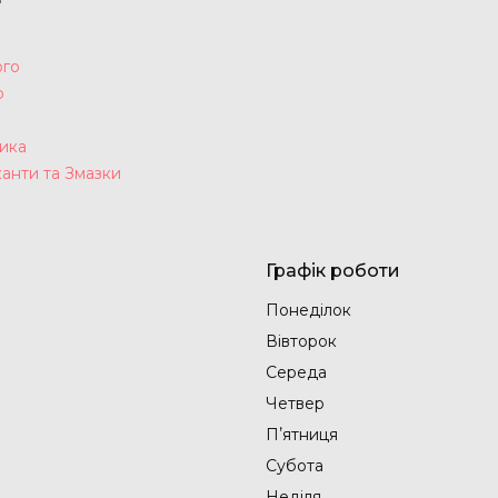
ого
р
а
ика
анти та Змазки
Графік роботи
Понеділок
Вівторок
Середа
Четвер
Пʼятниця
Субота
Неділя