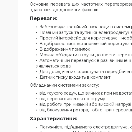
Основна перевага цих частотних перетворюва
вдаватися до допомоги фахівців.
Переваги:
Забезпечує постійний тиск води в системі
Плавний запуск та зупинка електродвигун
Простий інтерфейс для користувача - необ
Відображає тиск встановлений користувачем
Відображення помилок
Можна об'єднати в групи до шести перетв
Автоматичний перезапуск в разі виникненн
з'являється вода
Для досвідчених користувачів передбачен
Датчик тиску входить в комплект
Обладнаний системами захисту:
від «сухого ходу», що виникає при недостатн
від перевантаження по струму
від роботи при низькій або високій напрузі
від блокування ротора, тобто при перевищ
Характеристики:
Потужність під’єднаного електродвигуна, к