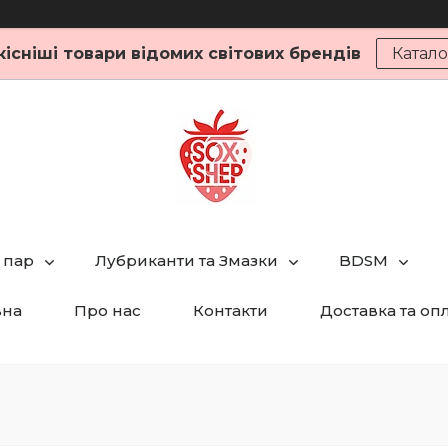
кісніші товари відомих світових брендів
Катало
 пар
Лубриканти та Змазки
BDSM
вна
Про нас
Контакти
Доставка та оп