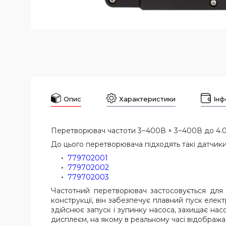
Опис
Характеристики
Інф
Перетворювач частоти 3~400В × 3~400В до 4.0к
До цього перетворювача підходять такі датчики
779702001
779702002
779702003
Частотний перетворювач застосовується для 
конструкції, він забезпечує плавний пуск елек
здійснює запуск і зупинку насоса, захищає на
дисплеєм, на якому в реальному часі відображ