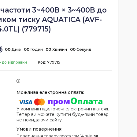
частоти 3~400В × 3~400В до
иком тиску AQUATICA (AVF-
4.0ТL) (779715)
0
0
Днів
0
0
Годин
0
0
Хвилин
0
0
Секунд
о до відправки
Код:
779715
У компанії підключені електронні платежі.
Тепер ви можете купити будь-який товар
не покидаючи сайту.
повернення товару протягом 14 днів
за