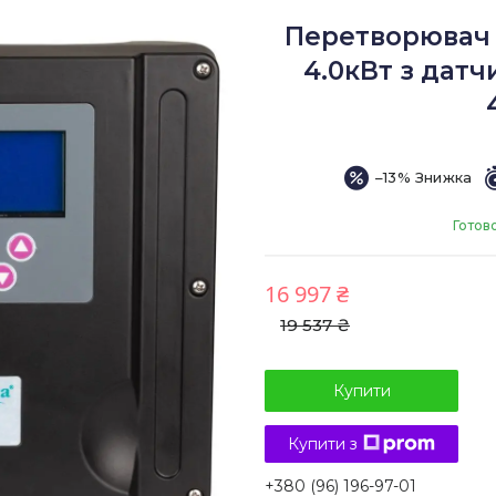
Перетворювач 
4.0кВт з датч
–13%
Готов
16 997 ₴
19 537 ₴
Купити
Купити з
+380 (96) 196-97-01