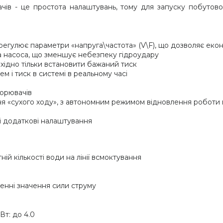
чів - це простота налаштувань, тому для запуску побутово
 регулює параметри «напруга\частота» (V\F), що дозволяє ек
а насоса, що зменшує небезпеку гідроудару
хідно тільки встановити бажаний тиск
 і тиск в системі в реальному часі
орювачів
я «сухого ходу», з автономним режимом відновлення роботи 
і додаткові налаштування
ій кількості води на лінії всмоктування
енні значення сили струму
Вт: до 4.0