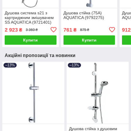
Душова система s21 з
Душова стійка (75A)
Душо
картриджним змішувачем
AQUATICA (9792275)
AQU
SS AQUATICA (9721401)
2 923
761
912
₴
₴
3 360 ₴
875 ₴
Купити
Купити
Акційні пропозиції та новинки
–13%
–13%
Душова стійка з душовим