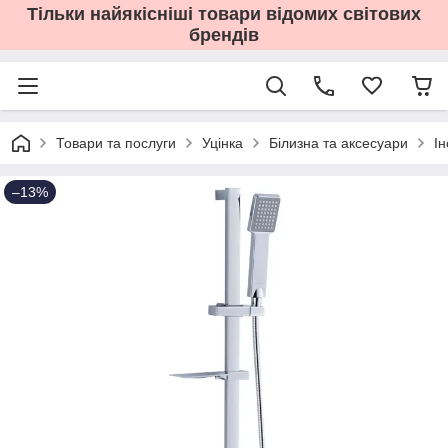
Тільки найякісніші товари відомих світових
брендів
Товари та послуги
Уцінка
Білизна та аксесуари
І
–13%