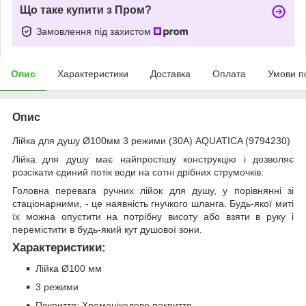
Що таке купити з Пром?
Замовлення під захистом
Опис
Характеристики
Доставка
Оплата
Умови п
Опис
Лійка для душу Ø100мм 3 режими (30A) AQUATICA (9794230)
Лійка для душу має найпростішу конструкцію і дозволяє
розсікати єдиний потік води на сотні дрібних струмочків.
Головна перевага ручних лійок для душу, у порівнянні зі
стаціонарними, - це наявність гнучкого шланга. Будь-якої миті
їх можна опустити на потрібну висоту або взяти в руку і
перемістити в будь-який кут душової зони.
Характеристики:
Лійка Ø100 мм
3 режими
Покриття: Хромонiкелеве покриття