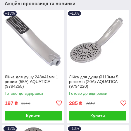
Акційні пропозиції та новинки
–13%
–13%
Лійка для душу 248×41мм 1
Лійка для душу Ø110мм 5
режим (55A) AQUATICA
режимів (20A) AQUATICA
(9794255)
(9794220)
Готово до відправки
Готово до відправки
197
285
₴
₴
227 ₴
328 ₴
Купити
Купити
–13%
–13%