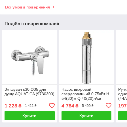
Всі умови повернення
Подібні товари компанії
Змішувач s30 Ø35 для
Насос вихровий
Руч
душу AQUATICA (9730300)
свердловинний 0.75кВт H
одно
54(30)м Q 40(20)л/хв
(44A
Ø75мм AQUATICA
1 228
4 784
197
₴
₴
1 411 ₴
5 499 ₴
(DONGYIN) 3SKm100
(777302)
Купити
Купити