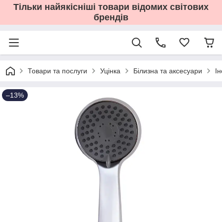
Тільки найякісніші товари відомих світових
брендів
Товари та послуги
Уцінка
Білизна та аксесуари
І
–13%