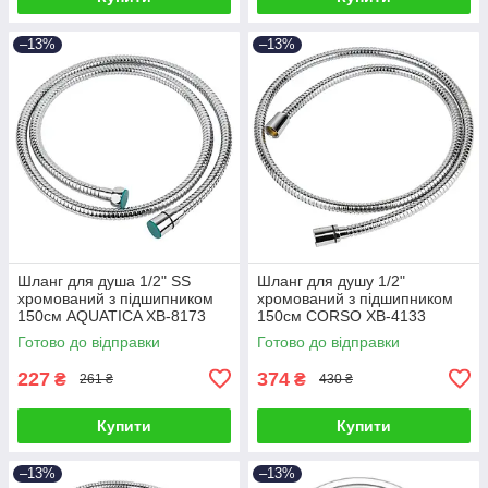
–13%
–13%
Шланг для душа 1/2" SS
Шланг для душу 1/2"
хромований з підшипником
хромований з підшипником
150см AQUATICA XB-8173
150см CORSO XB-4133
(9792021)
(9691911)
Готово до відправки
Готово до відправки
227
374
₴
₴
261 ₴
430 ₴
Купити
Купити
–13%
–13%