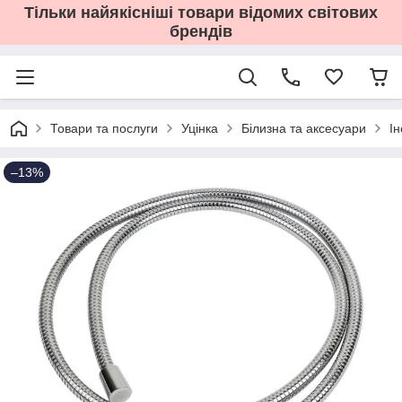
Тільки найякісніші товари відомих світових
брендів
Товари та послуги
Уцінка
Білизна та аксесуари
І
–13%