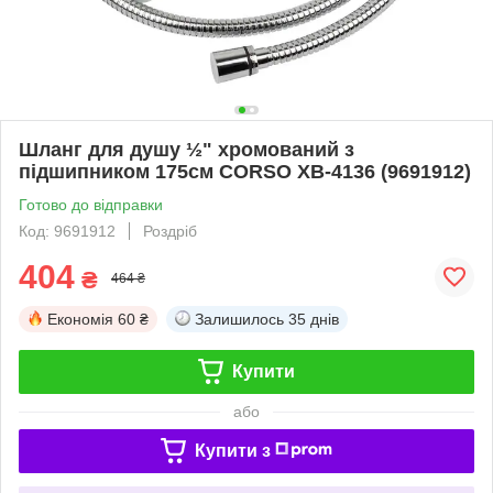
Шланг для душу ½" хромований з
підшипником 175см CORSO XB-4136 (9691912)
Готово до відправки
Код: 9691912
Роздріб
404
₴
464 ₴
Економія
60 ₴
Залишилось
35 днів
Купити
або
Купити з