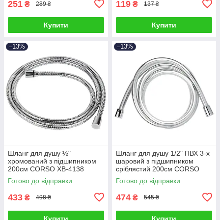
251
119
₴
₴
289 ₴
137 ₴
Купити
Купити
–13%
–13%
Шланг для душу ½"
Шланг для душу 1/2" ПВХ 3-х
хромований з підшипником
шаровий з підшипником
200см CORSO XB-4138
сріблястий 200см CORSO
(9691913)
XB-0138 (9691613)
Готово до відправки
Готово до відправки
433
474
₴
₴
498 ₴
545 ₴
Купити
Купити