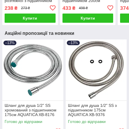
розтяжної з підшипником
підшипником 200см
під
150-210см AQUATICA XB-
CORSO XB-4138
COR
238
433
374
₴
₴
273 ₴
498 ₴
6153 (9792010)
(9691913)
(969
Купити
Купити
Акційні пропозиції та новинки
–13%
–13%
Шланг для душа 1/2" SS
Шланг для душа 1/2" SS з
хромований з підшипником
підшипником 175см
175см AQUATICA XB-8176
AQUATICA XB-9376
(9792022)
(9792042)
Готово до відправки
Готово до відправки