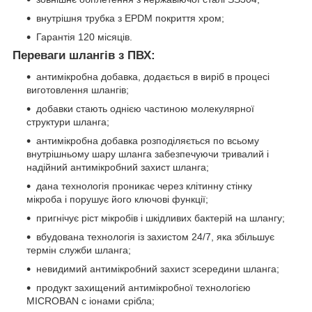
внутрішня трубка з EPDM покриття хром;
Гарантія 120 місяців.
Переваги шлангів з ПВХ:
антимікробна добавка, додається в виріб в процесі
виготовлення шлангів;
добавки стають однією частиною молекулярної
структури шланга;
антимікробна добавка розподіляється по всьому
внутрішньому шару шланга забезпечуючи тривалий і
надійний антимікробний захист шланга;
дана технологія проникає через клітинну стінку
мікроба і порушує його ключові функції;
пригнічує ріст мікробів і шкідливих бактерій на шлангу;
вбудована технологія із захистом 24/7, яка збільшує
термін служби шланга;
невидимий антимікробний захист зсередини шланга;
продукт захищений антимікробної технологією
MICROBAN c іонами срібла;