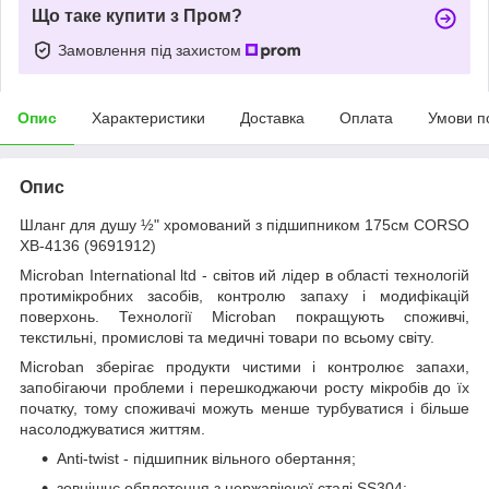
Що таке купити з Пром?
Замовлення під захистом
Опис
Характеристики
Доставка
Оплата
Умови п
Опис
Шланг для душу ½" хромований з підшипником 175см CORSO
XB-4136 (9691912)
Microban International ltd - світов ий лідер в області технологій
протимікробних засобів, контролю запаху і модифікацій
поверхонь. Технології Microban покращують споживчі,
текстильні, промислові та медичні товари по всьому світу.
Microban зберігає продукти чистими і контролює запахи,
запобігаючи проблеми і перешкоджаючи росту мікробів до їх
початку, тому споживачі можуть менше турбуватися і більше
насолоджуватися життям.
Anti-twist - підшипник вільного обертання;
зовнішнє обплетення з нержавіючої сталі SS304;