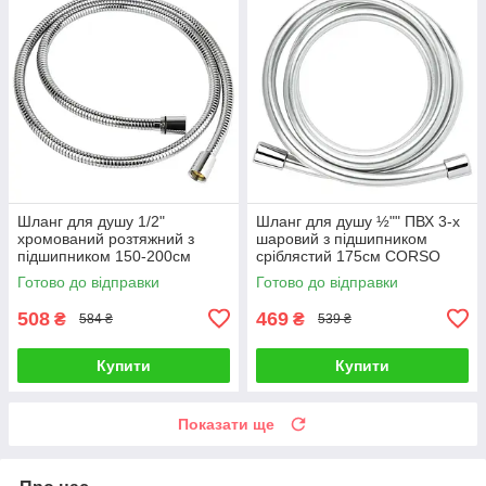
Шланг для душу 1/2"
Шланг для душу ½"" ПВХ 3-х
хромований розтяжний з
шаровий з підшипником
підшипником 150-200см
сріблястий 175см CORSO
CORSO XB-4113 (9691910)
XB-0136 (9691612)
Готово до відправки
Готово до відправки
508
469
₴
₴
584 ₴
539 ₴
Купити
Купити
Показати ще