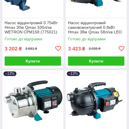
Насос відцентровий 0.75кВт
Насос відцентровий
Hmax 30м Qmax 100л/хв
самовсмоктуючий 0.8кВт
WETRON CPM158 (775021)
Hmax 38м Qmax 58л/хв LEO
EKJ-802I (775346)
Готово до відправки
Готово до відправки
3 202
3 423
₴
₴
3 681 ₴
3 935 ₴
Купити
Купити
–13%
–13%