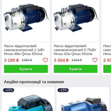
Насос відцентровий
Насос відцентровий
Насо
самовсмоктуючий 1.1кВт
самовсмоктуючий 0.75кВт
само
Hmax 48м Qmax 60л/хв
Hmax 42м Qmax 50л/хв
Hma
нерж WETRON JETS100
нерж WETRON JETS80
WET
3 190
3 054
2 9
₴
₴
3 667 ₴
3 510 ₴
(775054)
(775052)
(775
Купити
Купити
Акційні пропозиції та новинки
–13%
–13%