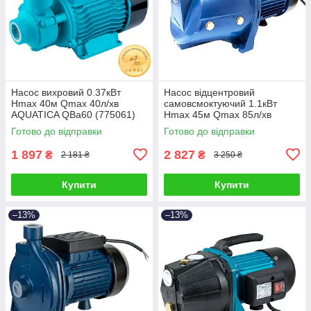
Насос вихровий 0.37кВт
Насос відцентровий
Hmax 40м Qmax 40л/хв
самовсмоктуючий 1.1кВт
AQUATICA QBa60 (775061)
Hmax 45м Qmax 85л/хв
WETRON JSW15M (775035)
Готово до відправки
Готово до відправки
1 897
2 827
₴
₴
2 181 ₴
3 250 ₴
Купити
Купити
–13%
–13%