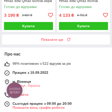
Hmax 48м Qmax 60л/хв нерж
Hmax 48м Qmax 85л/хв
WETRON JETS100 (775054)
AQUATICA JSWa15M
Готово до відправки
Готово до відправки
(775084)
3 190
4 133
₴
₴
3 667 ₴
4 751 ₴
Купити
Купити
Показати ще
Про нас
98% позитивних з 522 відгуків за рік
Працює з 10.09.2022
м. Вінниця
Вінниця, Україна
КНОПКА
ЗВ'ЯЗКУ
Контакти
Сьогодні працює з 09:00 до 20:00
Показати весь графік роботи