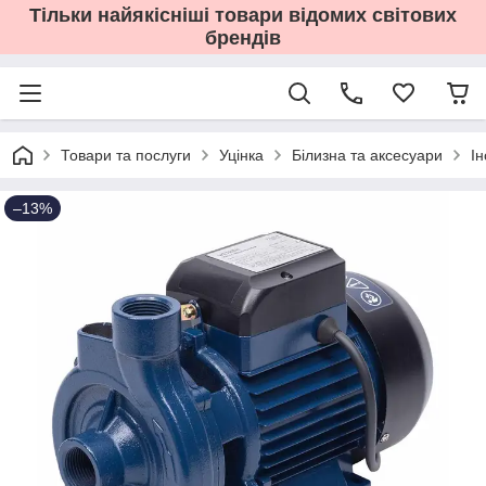
Тільки найякісніші товари відомих світових
брендів
Товари та послуги
Уцінка
Білизна та аксесуари
І
–13%