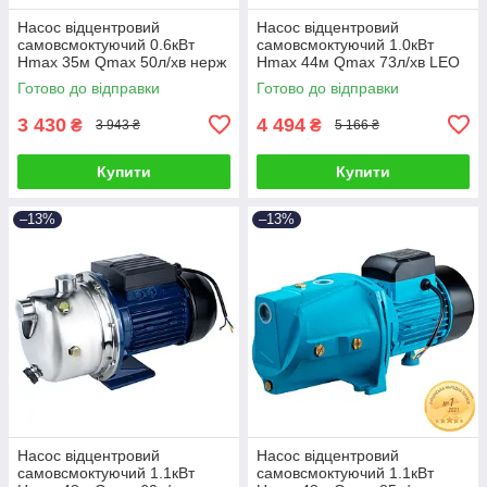
Насос відцентровий
Насос відцентровий
самовсмоктуючий 0.6кВт
самовсмоктуючий 1.0кВт
Hmax 35м Qmax 50л/хв нерж
Hmax 44м Qmax 73л/хв LEO
LEO EKJ-602S (775311)
EKJ-1002I (775347)
Готово до відправки
Готово до відправки
3 430
4 494
₴
₴
3 943 ₴
5 166 ₴
Купити
Купити
–13%
–13%
Насос відцентровий
Насос відцентровий
самовсмоктуючий 1.1кВт
самовсмоктуючий 1.1кВт