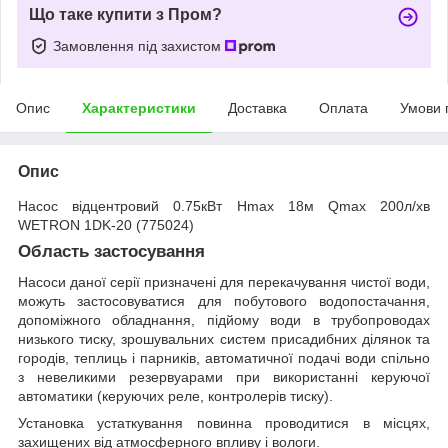
Що таке купити з Пром?
Замовлення під захистом
Опис
Характеристики
Доставка
Оплата
Умови 
Опис
Насос відцентровий 0.75кВт Hmax 18м Qmax 200л/хв
WETRON 1DK-20 (775024)
Область застосування
Насоси даної серії призначені для перекачування чистої води,
можуть застосовуватися для побутового водопостачання,
допоміжного обладнання, підйому води в трубопроводах
низького тиску, зрошувальних систем присадибних ділянок та
городів, теплиць і парників, автоматичної подачі води спільно
з невеликими резервуарами при використанні керуючої
автоматики (керуючих реле, контролерів тиску).
Установка устаткування повинна проводитися в місцях,
захищених від атмосферного впливу і вологи.