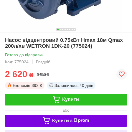
Насос відцентровий 0.75кВт Hmax 18м Qmax
200л/хв WETRON 1DK-20 (775024)
Готово до відправки
Код: 775024
Роздріб
2 620
₴
3 012 ₴
Економія
392 ₴
Залишилось
40 днів
Купити
або
Купити з