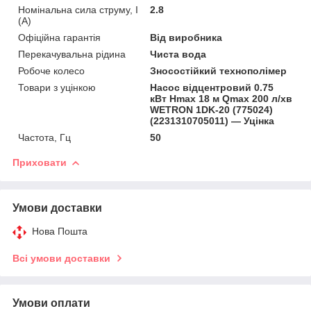
Номінальна сила струму, I
2.8
(А)
Офіційна гарантія
Від виробника
Перекачувальна рідина
Чиста вода
Робоче колесо
Зносостійкий технополімер
Товари з уцінкою
Насос відцентровий 0.75
кВт Hmax 18 м Qmax 200 л/хв
WETRON 1DK-20 (775024)
(2231310705011) — Уцінка
Частота, Гц
50
Приховати
Умови доставки
Нова Пошта
Всі умови доставки
Умови оплати