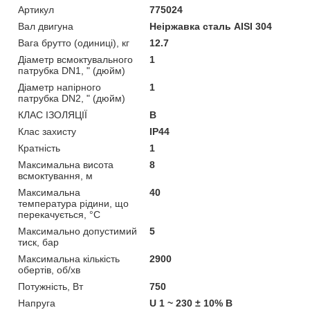
Артикул
775024
Вал двигуна
Неіржавка сталь AISI 304
Вага брутто (одиниці), кг
12.7
Діаметр всмоктувального
1
патрубка DN1, " (дюйм)
Діаметр напірного
1
патрубка DN2, " (дюйм)
КЛАС ІЗОЛЯЦІЇ
B
Клас захисту
IР44
Кратність
1
Максимальна висота
8
всмоктування, м
Максимальна
40
температура рідини, що
перекачується, °C
Максимально допустимий
5
тиск, бар
Максимальна кількість
2900
обертів, об/хв
Потужність, Вт
750
Напруга
U 1 ~ 230 ± 10% В