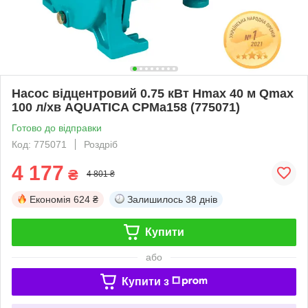
Насос відцентровий 0.75 кВт Hmax 40 м Qmax
100 л/хв AQUATICA CPMa158 (775071)
Готово до відправки
Код: 775071
Роздріб
4 177
₴
4 801 ₴
Економія
624 ₴
Залишилось
38 днів
Купити
або
Купити з