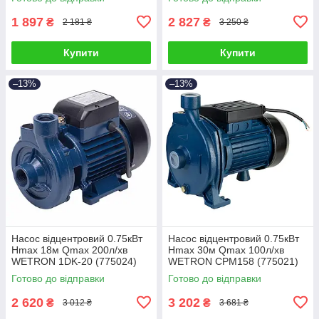
1 897
2 827
₴
₴
2 181 ₴
3 250 ₴
Купити
Купити
–13%
–13%
Насос відцентровий 0.75кВт
Насос відцентровий 0.75кВт
Hmax 18м Qmax 200л/хв
Hmax 30м Qmax 100л/хв
WETRON 1DK-20 (775024)
WETRON CPM158 (775021)
Готово до відправки
Готово до відправки
2 620
3 202
₴
₴
3 012 ₴
3 681 ₴