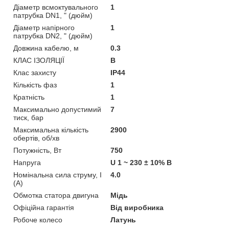
Діаметр всмоктувального
1
патрубка DN1, " (дюйм)
Діаметр напірного
1
патрубка DN2, " (дюйм)
Довжина кабелю, м
0.3
КЛАС ІЗОЛЯЦІЇ
B
Клас захисту
IP44
Кількість фаз
1
Кратність
1
Максимально допустимий
7
тиск, бар
Максимальна кількість
2900
обертів, об/хв
Потужність, Вт
750
Напруга
U 1 ~ 230 ± 10% В
Номінальна сила струму, I
4.0
(А)
Обмотка статора двигуна
Мідь
Офіційна гарантія
Від виробника
Робоче колесо
Латунь