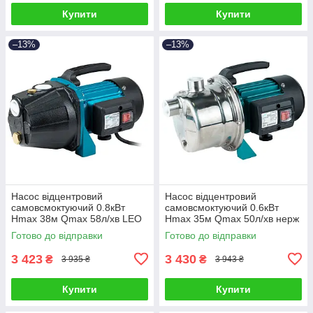
Купити
Купити
–13%
–13%
Насос відцентровий
Насос відцентровий
самовсмоктуючий 0.8кВт
самовсмоктуючий 0.6кВт
Hmax 38м Qmax 58л/хв LEO
Hmax 35м Qmax 50л/хв нерж
EKJ-802I (775346)
LEO EKJ-602S (775311)
Готово до відправки
Готово до відправки
3 423
3 430
₴
₴
3 935 ₴
3 943 ₴
Купити
Купити