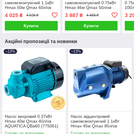
самовсмоктуючий 1.1кВт
самовсмоктуючий 0.75кВт
0.7
Hmax 50м Qmax 60л/хв
Hmax 46м Qmax 50л/хв
100
нерж AQUATICA JETSa100
нерж AQUATICA JETSa60
(775
4 025
3 887
3 2
₴
₴
4 626 ₴
4 468 ₴
(775098)
(775097)
Купити
Купити
Акційні пропозиції та новинки
–13%
–13%
Насос вихровий 0.37кВт
Насос відцентровий
Hmax 40м Qmax 40л/хв
самовсмоктуючий 1.1кВт
AQUATICA QBa60 (775061)
Hmax 45м Qmax 85л/хв
WETRON JSW15M (775035)
Готово до відправки
Готово до відправки