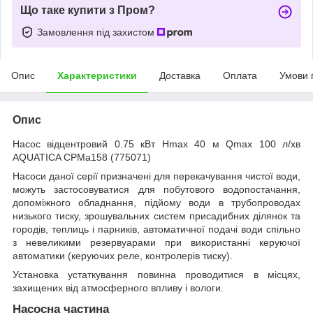
Що таке купити з Пром?
Замовлення під захистом
Опис
Характеристики
Доставка
Оплата
Умови 
Опис
Насос відцентровий 0.75 кВт Hmax 40 м Qmax 100 л/хв
AQUATICA CPMa158 (775071)
Насоси даної серії призначені для перекачування чистої води,
можуть застосовуватися для побутового водопостачання,
допоміжного обладнання, підйому води в трубопроводах
низького тиску, зрошувальних систем присадибних ділянок та
городів, теплиць і парників, автоматичної подачі води спільно
з невеликими резервуарами при використанні керуючої
автоматики (керуючих реле, контролерів тиску).
Установка устаткування повинна проводитися в місцях,
захищених від атмосферного впливу і вологи.
Насосна частина