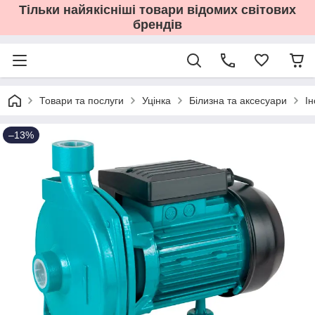
Тільки найякісніші товари відомих світових
брендів
Товари та послуги
Уцінка
Білизна та аксесуари
І
–13%