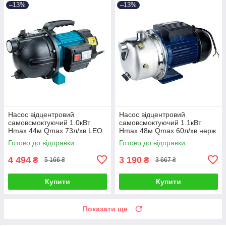
–13%
–13%
Насос відцентровий
Насос відцентровий
самовсмоктуючий 1.0кВт
самовсмоктуючий 1.1кВт
Hmax 44м Qmax 73л/хв LEO
Hmax 48м Qmax 60л/хв нерж
EKJ-1002I (775347)
WETRON JETS100 (775054)
Готово до відправки
Готово до відправки
4 494
3 190
₴
₴
5 166 ₴
3 667 ₴
Купити
Купити
Показати ще