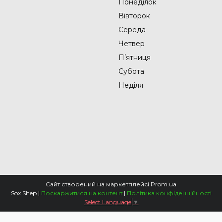
Понеділок
Вівторок
Середа
Четвер
Пʼятниця
Субота
Неділя
Сайт створений на маркетплейсі
Prom.ua
Sox Shep |
Поскаржитися на контент
|
Політика конфіденційності
Select Language
▼