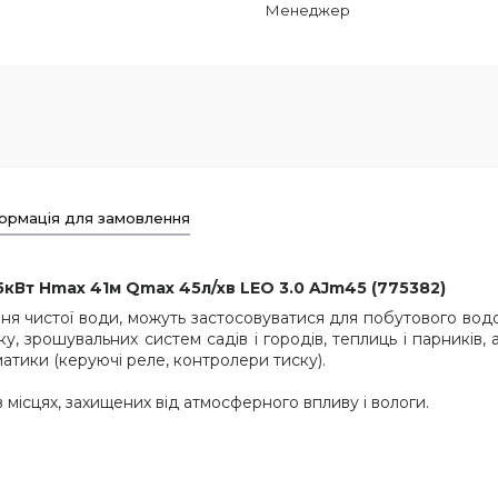
Менеджер
ормація для замовлення
кВт Hmax 41м Qmax 45л/хв LEO 3.0 AJm45 (775382)
ння чистої води, можуть застосовуватися для побутового во
у, зрошувальних систем садів і городів, теплиць і парників,
атики (керуючі реле, контролери тиску).
місцях, захищених від атмосферного впливу і вологи.