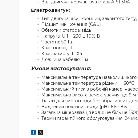
Вал двигуна: нержавіюча сталь AISI 304
Електродвигун:
Тип двигуна: асинхронний, закритого типу
Підшипник: кочення (C&U)
Обмотки статора: мідь
Напруга: U 1 ~ 230 ± 10% В
Частота: 50 Гц
Клас ізоляції: F
Клас захисту: IPХ4
Довжина кабелю: 1 м
Умови застосування:
Максимальна температура навколишнього
Максимальна температура рідини: + 60°C
Максимальний тиск в робочій камері насос
Максимальна висота всмоктування: до 9 м
Тільки для чистої води без абразивних домішо
Водневий показник води (pH): 6.5 - 8.5
Загальна мінералізація води: не більше 1500
Термін гарантійного обслуговування: 24 міс