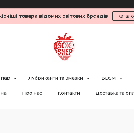
кісніші товари відомих світових брендів
Катало
 пар
Лубриканти та Змазки
BDSM
вна
Про нас
Контакти
Доставка та оп