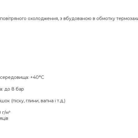
, повітряного охолодження, з вбудованою в обмотку термоза
 середовища: +40°C
а: до 8 бар
к (піску, глини, вапна і т.д.)
 г/м³
яців