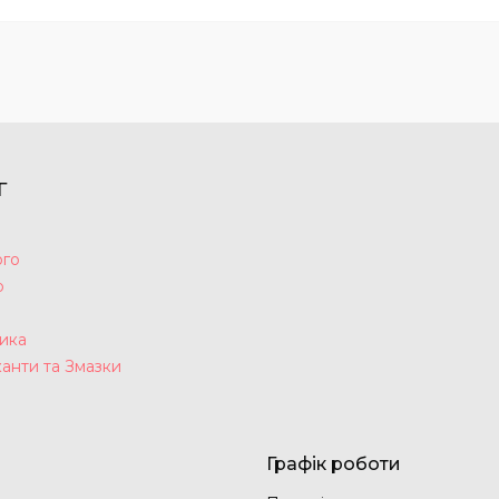
Г
ого
р
а
ика
анти та Змазки
Графік роботи