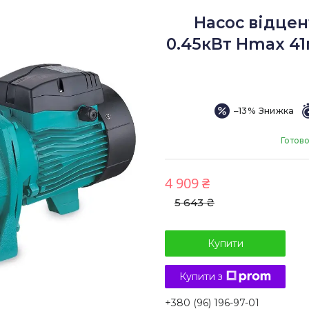
Насос відце
0.45кВт Hmax 41
–13%
Готово
4 909 ₴
5 643 ₴
Купити
Купити з
+380 (96) 196-97-01