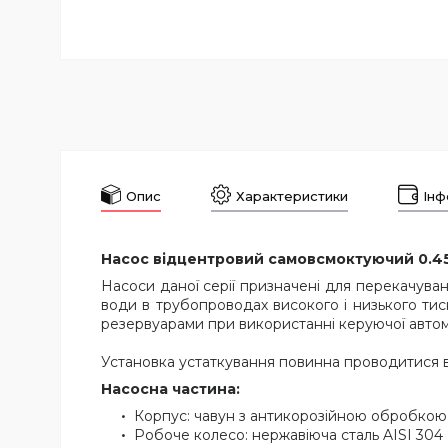
Опис
Характеристики
Інф
Насос відцентровий самовсмоктуючий 0.45
Насоси даної серії призначені для перекачува
води в трубопроводах високого і низького тиск
резервуарами при використанні керуючої автом
Установка устаткування повинна проводитися в 
Насосна частина:
Корпус: чавун з антикорозійною обробкою
Робоче колесо: нержавіюча сталь AISI 304