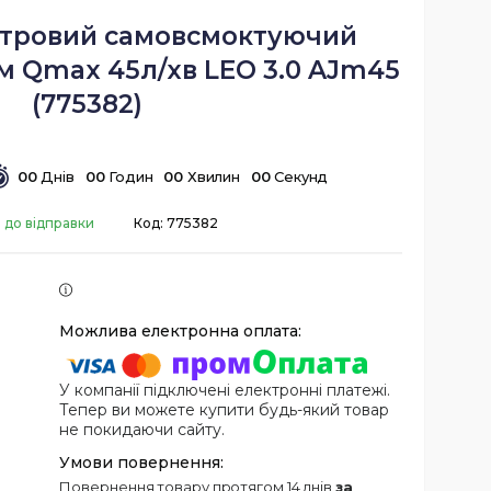
нтровий самовсмоктуючий
м Qmax 45л/хв LEO 3.0 AJm45
(775382)
0
0
Днів
0
0
Годин
0
0
Хвилин
0
0
Секунд
 до відправки
Код:
775382
У компанії підключені електронні платежі.
Тепер ви можете купити будь-який товар
не покидаючи сайту.
повернення товару протягом 14 днів
за