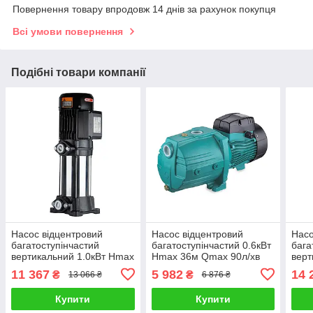
Повернення товару впродовж 14 днів за рахунок покупця
Всі умови повернення
Подібні товари компанії
Насос відцентровий
Насос відцентровий
Насо
багатоступінчастий
багатоступінчастий 0.6кВт
бага
вертикальний 1.0кВт Hmax
Hmax 36м Qmax 90л/хв
верт
69м Qmax 67л/хв LEO 3.0
LEO 3.0 3ACm60 (775433)
105
11 367
5 982
14 
₴
₴
13 066 ₴
6 876 ₴
EVPm2-6 (775445)
3.0 
Купити
Купити