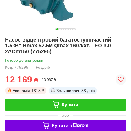
Насос відцентровий багатоступінчастий
1.5кВт Hmax 57.5м Qmax 160л/хв LEO 3.0
2ACm150 (775295)
Готово до відправки
Код: 775295
Роздріб
12 169
₴
13 987 ₴
Економія
1818 ₴
Залишилось
38 днів
Купити
або
Купити з