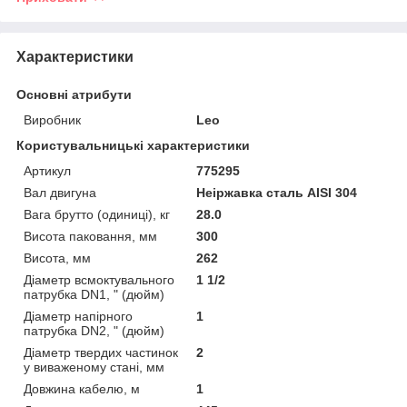
Характеристики
Основні атрибути
Виробник
Leo
Користувальницькі характеристики
Артикул
775295
Вал двигуна
Неіржавка сталь AISI 304
Вага брутто (одиниці), кг
28.0
Висота паковання, мм
300
Висота, мм
262
Діаметр всмоктувального
1 1/2
патрубка DN1, " (дюйм)
Діаметр напірного
1
патрубка DN2, " (дюйм)
Діаметр твердих частинок
2
у виваженому стані, мм
Довжина кабелю, м
1