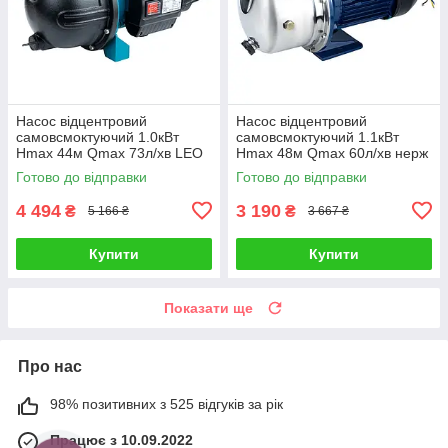
Насос відцентровий
Насос відцентровий
самовсмоктуючий 1.0кВт
самовсмоктуючий 1.1кВт
Hmax 44м Qmax 73л/хв LEO
Hmax 48м Qmax 60л/хв нерж
EKJ-1002I (775347)
WETRON JETS100 (775054)
Готово до відправки
Готово до відправки
4 494
3 190
₴
₴
5 166 ₴
3 667 ₴
Купити
Купити
Показати ще
Про нас
98% позитивних з 525 відгуків за рік
Працює з 10.09.2022