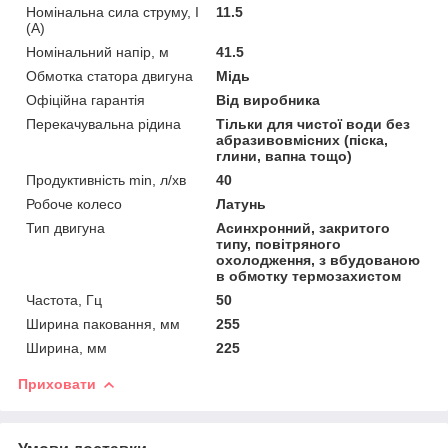
Номінальна сила струму, I
11.5
(А)
Номінальний напір, м
41.5
Обмотка статора двигуна
Мідь
Офіційна гарантія
Від виробника
Перекачувальна рідина
Тільки для чистої води без
абразивовмісних (піска,
глини, вапна тощо)
Продуктивність min, л/хв
40
Робоче колесо
Латунь
Тип двигуна
Асинхронний, закритого
типу, повітряного
охолодження, з вбудованою
в обмотку термозахистом
Частота, Гц
50
Ширина паковання, мм
255
Ширина, мм
225
Приховати