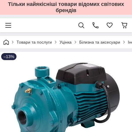
Тільки найякісніші товари відомих світових
брендів
Товари та послуги
Уцінка
Білизна та аксесуари
І
–13%