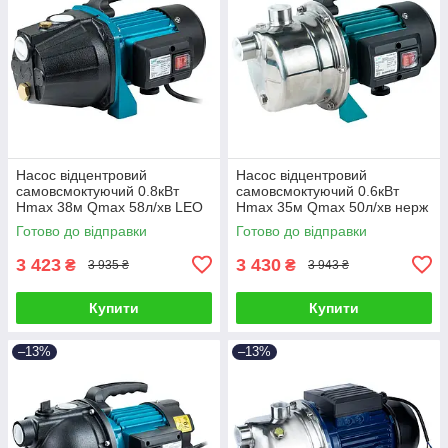
Насос відцентровий
Насос відцентровий
самовсмоктуючий 0.8кВт
самовсмоктуючий 0.6кВт
Hmax 38м Qmax 58л/хв LEO
Hmax 35м Qmax 50л/хв нерж
EKJ-802I (775346)
LEO EKJ-602S (775311)
Готово до відправки
Готово до відправки
3 423
3 430
₴
₴
3 935 ₴
3 943 ₴
Купити
Купити
–13%
–13%