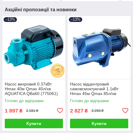
Акційні пропозиції та новинки
–13%
–13%
Насос вихровий 0.37кВт
Насос відцентровий
Hmax 40м Qmax 40л/хв
самовсмоктуючий 1.1кВт
AQUATICA QBa60 (775061)
Hmax 45м Qmax 85л/хв
WETRON JSW15M (775035)
Готово до відправки
Готово до відправки
1 897
2 827
₴
₴
2 181 ₴
3 250 ₴
Купити
Купити