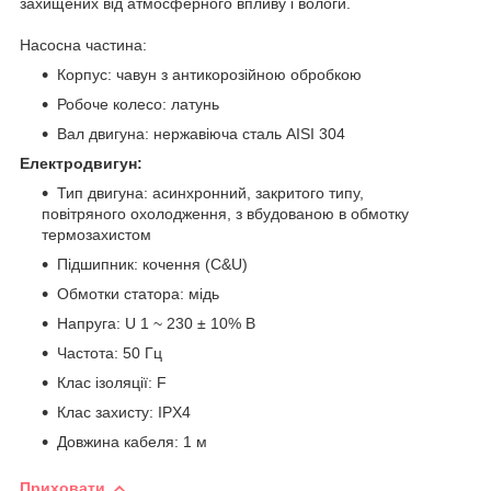
захищених від атмосферного впливу і вологи.
Насосна частина:
Корпус: чавун з антикорозійною обробкою
Робоче колесо: латунь
Вал двигуна: нержавіюча сталь AISI 304
Електродвигун:
Тип двигуна: асинхронний, закритого типу,
повітряного охолодження, з вбудованою в обмотку
термозахистом
Підшипник: кочення (C&U)
Обмотки статора: мідь
Напруга: U 1 ~ 230 ± 10% В
Частота: 50 Гц
Клас ізоляції: F
Клас захисту: IPХ4
Довжина кабеля: 1 м
Приховати