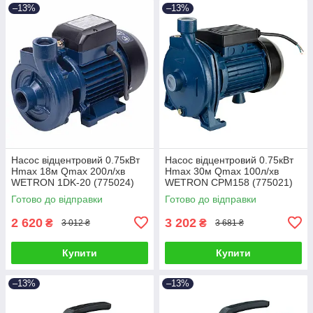
–13%
–13%
Насос відцентровий 0.75кВт
Насос відцентровий 0.75кВт
Hmax 18м Qmax 200л/хв
Hmax 30м Qmax 100л/хв
WETRON 1DK-20 (775024)
WETRON CPM158 (775021)
Готово до відправки
Готово до відправки
2 620
3 202
₴
₴
3 012 ₴
3 681 ₴
Купити
Купити
–13%
–13%