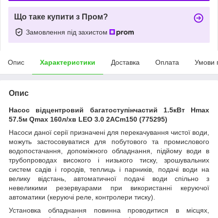
Що таке купити з Пром?
Замовлення під захистом
Опис
Характеристики
Доставка
Оплата
Умови 
Опис
Насос відцентровий багатоступінчастий 1.5кВт Hmax
57.5м Qmax 160л/хв LEO 3.0 2ACm150 (775295)
Насоси даної серії призначені для перекачування чистої води,
можуть застосовуватися для побутового та промислового
водопостачання, допоміжного обладнання, підйому води в
трубопроводах високого і низького тиску, зрошувальних
систем садів і городів, теплиць і парників, подачі води на
велику відстань, автоматичної подачі води спільно з
невеликими резервуарами при використанні керуючої
автоматики (керуючі реле, контролери тиску).
Установка обладнання повинна проводитися в місцях,