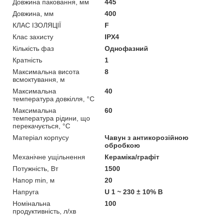
Довжина паковання, мм
445
Довжина, мм
400
КЛАС ІЗОЛЯЦІЇ
F
Клас захисту
IPX4
Кількість фаз
Однофазний
Кратність
1
Максимальна висота
8
всмоктування, м
Максимальна
40
температура довкілля, °C
Максимальна
60
температура рідини, що
перекачується, °C
Матеріал корпусу
Чавун з антикорозійною
обробкою
Механічне ущільнення
Кераміка/графіт
Потужність, Вт
1500
Напор min, м
20
Напруга
U 1 ~ 230 ± 10% В
Номінальна
100
продуктивність, л/хв