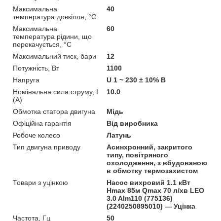
Максимальна
40
температура довкілля, °C
Максимальна
60
температура рідини, що
перекачується, °C
Максимальний тиск, бари
12
Потужність, Вт
1100
Напруга
U 1 ~ 230 ± 10% В
Номінальна сила струму, I
10.0
(А)
Обмотка статора двигуна
Мідь
Офіційна гарантія
Від виробника
Робоче колесо
Латунь
Тип двигуна приводу
Асинхронний, закритого
типу, повітряного
охолодження, з вбудованою
в обмотку термозахистом
Товари з уцінкою
Насос вихровий 1.1 кВт
Hmax 85м Qmax 70 л/хв LEO
3.0 Alm110 (775136)
(2240250895010) — Уцінка
Частота, Гц
50