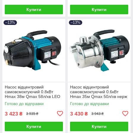
Купити
Купити
–13%
–13%
Насос відцентровий
Насос відцентровий
самовсмоктуючий 0.8кВт
самовсмоктуючий 0.6кВт
Hmax 38м Qmax 58л/хв LEO
Hmax 35м Qmax 50л/хв нерж
EKJ-802I (775346)
LEO EKJ-602S (775311)
Готово до відправки
Готово до відправки
3 423
3 430
₴
₴
3 935 ₴
3 943 ₴
Купити
Купити