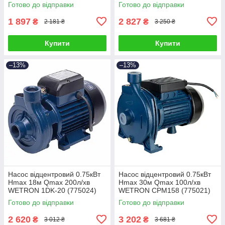
WETRON JSW15M (775035)
Готово до відправки
Готово до відправки
1 897
2 827
₴
₴
2 181 ₴
3 250 ₴
Купити
Купити
–13%
–13%
Насос відцентровий 0.75кВт
Насос відцентровий 0.75кВт
Hmax 18м Qmax 200л/хв
Hmax 30м Qmax 100л/хв
WETRON 1DK-20 (775024)
WETRON CPM158 (775021)
Готово до відправки
Готово до відправки
2 620
3 202
₴
₴
3 012 ₴
3 681 ₴