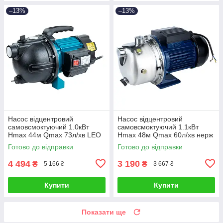
–13%
–13%
Насос відцентровий
Насос відцентровий
самовсмоктуючий 1.0кВт
самовсмоктуючий 1.1кВт
Hmax 44м Qmax 73л/хв LEO
Hmax 48м Qmax 60л/хв нерж
EKJ-1002I (775347)
WETRON JETS100 (775054)
Готово до відправки
Готово до відправки
4 494
3 190
₴
₴
5 166 ₴
3 667 ₴
Купити
Купити
Показати ще