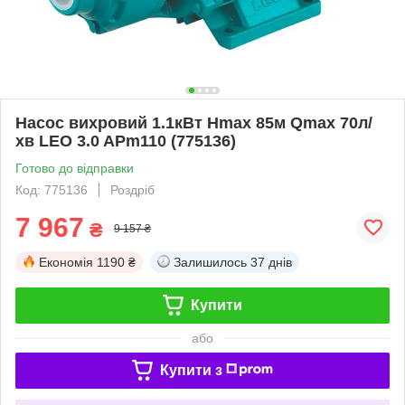
Насос вихровий 1.1кВт Hmax 85м Qmax 70л/
хв LEO 3.0 APm110 (775136)
Готово до відправки
Код: 775136
Роздріб
7 967
₴
9 157 ₴
Економія
1190 ₴
Залишилось
37 днів
Купити
або
Купити з