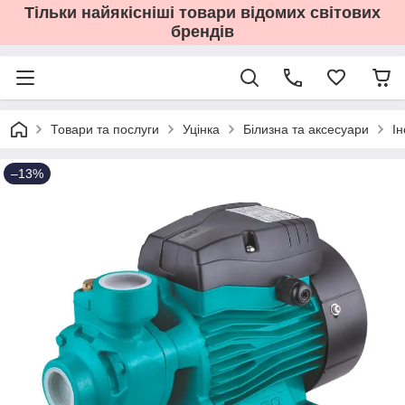
Тільки найякісніші товари відомих світових
брендів
Товари та послуги
Уцінка
Білизна та аксесуари
І
–13%