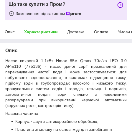
Що таке купити з Пром?
Замовлення під захистом
Опис
Характеристики
Доставка
Оплата
Умови 
Опис
Насос вихровий 1.1кВт Hmax 85м Qmax 70л/хв LEO 3.0
APm110 (775136) - насос даної серії призначений для
перекачування чистої води і може застосовуватися: для
побутового водопостачання, в системах підвищення тиску,
підйому води в трубопроводах високого і низького тиску,
зрошувальних систем садів і городів, теплиць і парників,
автоматичної подачі води спільно з невеликими
резервуарами при використанні керуючої автоматики
(керуючих реле, контролерів тиску).
Насосна частина:
Корпус: чавун з антикорозійною обробкою;
Пластина зі сплаву на основі міді для запобігання