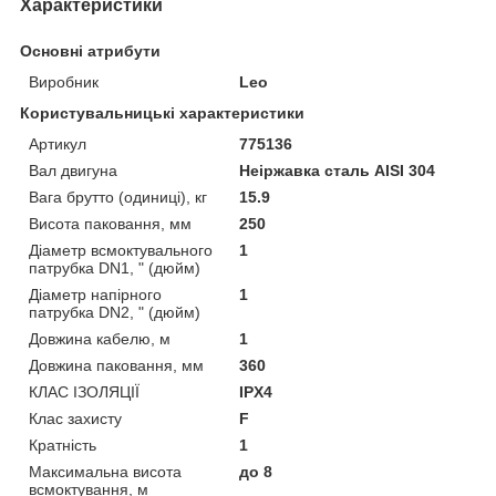
Характеристики
Основні атрибути
Виробник
Leo
Користувальницькі характеристики
Артикул
775136
Вал двигуна
Неіржавка сталь AISI 304
Вага брутто (одиниці), кг
15.9
Висота паковання, мм
250
Діаметр всмоктувального
1
патрубка DN1, " (дюйм)
Діаметр напірного
1
патрубка DN2, " (дюйм)
Довжина кабелю, м
1
Довжина паковання, мм
360
КЛАС ІЗОЛЯЦІЇ
IPX4
Клас захисту
F
Кратність
1
Максимальна висота
до 8
всмоктування, м