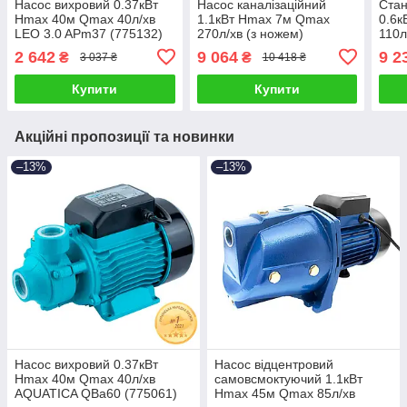
Насос вихровий 0.37кВт
Насос каналізаційний
Стан
Hmax 40м Qmax 40л/хв
1.1кВт Hmax 7м Qmax
0.6к
LEO 3.0 APm37 (775132)
270л/хв (з ножем)
110л
AQUATICA (773331)
WC6
2 642
9 064
9 2
₴
₴
3 037 ₴
10 418 ₴
Купити
Купити
Акційні пропозиції та новинки
–13%
–13%
Насос вихровий 0.37кВт
Насос відцентровий
Hmax 40м Qmax 40л/хв
самовсмоктуючий 1.1кВт
AQUATICA QBa60 (775061)
Hmax 45м Qmax 85л/хв