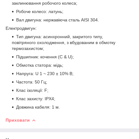
заклинювання робочого колеса;
Робоче колесо: латунь;
Вал двигуна: нержавіюча сталь AISI 304.
Електродвигун:
Тип двигуна: асинхронний, закритого типу,
повітряного охолодження, з вбудованим в обмотку
термозахистом;
Підшипник: кочення (C & U);
Обмотка статора: мідь;
Напруга: U 1 ~ 230 ± 10% В;
Частота: 50 Гц;
Клас ізоляції: F;
Клас захисту: IPX4;
Довжина кабеля: 1 м.
Приховати