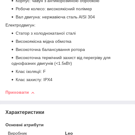
Корпус: чавун з антикорозійною обробкою
Робоче колесо: високоякісний полімер
Вал двигуна: нержавіюча сталь AISI 304
Електродвигун:
Статор з холоднокатаної сталі
Високоякісна мідна обмотка
Високоточна балансування ротора
Високоточна термічний захист від перегріву для
однофазних двигунів (<1.5кВт)
Клас ізоляції: F
Клас захисту: IPX4
Приховати
Характеристики
Основні атрибути
Виробник
Leo