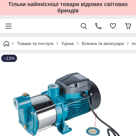
Тільки найякісніші товари відомих світових
брендів
Товари та послуги
Уцінка
Білизна та аксесуари
І
–13%