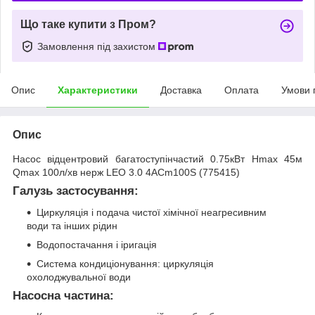
Що таке купити з Пром?
Замовлення під захистом
Опис
Характеристики
Доставка
Оплата
Умови 
Опис
Насос відцентровий багатоступінчастий 0.75кВт Hmax 45м
Qmax 100л/хв нерж LEO 3.0 4ACm100S (775415)
Галузь застосування:
Циркуляція і подача чистої хімічної неагресивним
води та інших рідин
Водопостачання і іригація
Система кондиціонування: циркуляція
охолоджувальної води
Насосна частина: