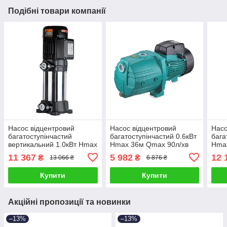
Подібні товари компанії
Насос відцентровий
Насос відцентровий
Насо
багатоступінчастий
багатоступінчастий 0.6кВт
бага
вертикальний 1.0кВт Hmax
Hmax 36м Qmax 90л/хв
Hmax
69м Qmax 67л/хв LEO 3.0
LEO 3.0 3ACm60 (775433)
LEO
11 367
5 982
12 
₴
₴
13 066 ₴
6 876 ₴
EVPm2-6 (775445)
(775
Купити
Купити
Акційні пропозиції та новинки
–13%
–13%