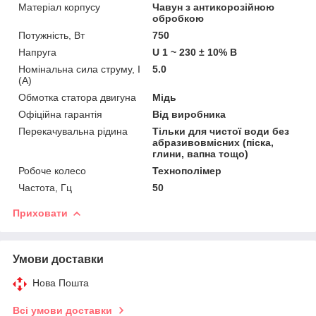
Матеріал корпусу
Чавун з антикорозійною
обробкою
Потужність, Вт
750
Напруга
U 1 ~ 230 ± 10% В
Номінальна сила струму, I
5.0
(А)
Обмотка статора двигуна
Мідь
Офіційна гарантія
Від виробника
Перекачувальна рідина
Тільки для чистої води без
абразивовмісних (піска,
глини, вапна тощо)
Робоче колесо
Технополімер
Частота, Гц
50
Приховати
Умови доставки
Нова Пошта
Всі умови доставки