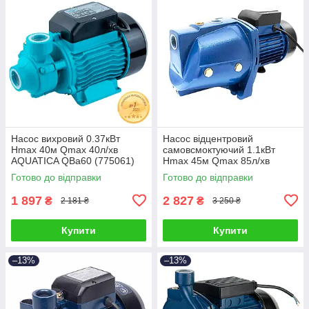
Насос вихровий 0.37кВт
Насос відцентровий
Hmax 40м Qmax 40л/хв
самовсмоктуючий 1.1кВт
AQUATICA QBa60 (775061)
Hmax 45м Qmax 85л/хв
WETRON JSW15M (775035)
Готово до відправки
Готово до відправки
1 897
2 827
₴
₴
2 181 ₴
3 250 ₴
Купити
Купити
–13%
–13%