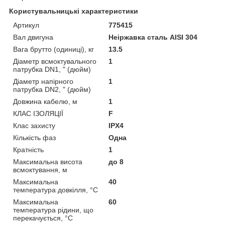
Користувальницькі характеристики
Артикул
775415
Вал двигуна
Неіржавка сталь AISI 304
Вага брутто (одиниці), кг
13.5
Діаметр всмоктувального
1
патрубка DN1, " (дюйм)
Діаметр напірного
1
патрубка DN2, " (дюйм)
Довжина кабелю, м
1
КЛАС ІЗОЛЯЦІЇ
F
Клас захисту
IPX4
Кількість фаз
Одна
Кратність
1
Максимальна висота
до 8
всмоктування, м
Максимальна
40
температура довкілля, °C
Максимальна
60
температура рідини, що
перекачується, °C