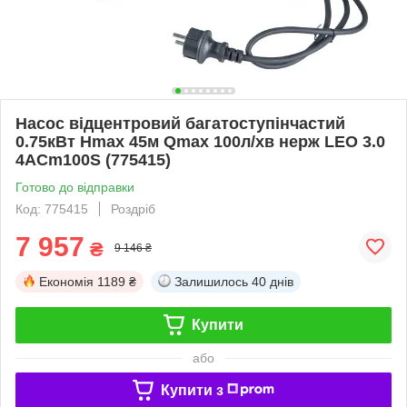
Насос відцентровий багатоступінчастий
0.75кВт Hmax 45м Qmax 100л/хв нерж LEO 3.0
4ACm100S (775415)
Готово до відправки
Код: 775415
Роздріб
7 957
₴
9 146 ₴
Економія
1189 ₴
Залишилось
40 днів
Купити
або
Купити з