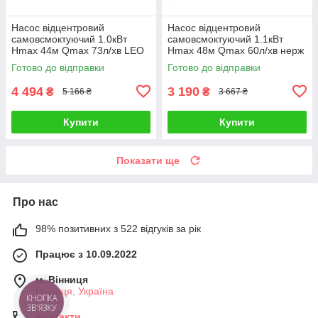
Насос відцентровий
Насос відцентровий
самовсмоктуючий 1.0кВт
самовсмоктуючий 1.1кВт
Hmax 44м Qmax 73л/хв LEO
Hmax 48м Qmax 60л/хв нерж
EKJ-1002I (775347)
WETRON JETS100 (775054)
Готово до відправки
Готово до відправки
4 494
3 190
₴
₴
5 166 ₴
3 667 ₴
Купити
Купити
Показати ще
Про нас
98% позитивних з 522 відгуків за рік
Працює з 10.09.2022
м. Вінниця
Вінниця, Україна
КНОПКА
ЗВ'ЯЗКУ
Контакти