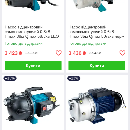
Насос відцентровий
Насос відцентровий
самовсмоктуючий 0.8кВт
самовсмоктуючий 0.6кВт
Hmax 38м Qmax 58л/хв LEO
Hmax 35м Qmax 50л/хв нерж
EKJ-802I (775346)
LEO EKJ-602S (775311)
Готово до відправки
Готово до відправки
3 423
3 430
₴
₴
3 935 ₴
3 943 ₴
Купити
Купити
–13%
–13%