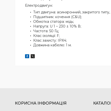
Електродвигун:
Тип двигуна: асинхронний, закритого типу
Підшипник: кочення (C&U);
Обмотка статора: мідь;
Напруга: U 1 ~ 230 ± 10% В;
Частота: 50 Гц;
Клас ізоляції: F;
Клас захисту: IPХ4;
Довжина кабелю: 1 м.
КОРИСНА ІНФОРМАЦІЯ
КАТАЛО