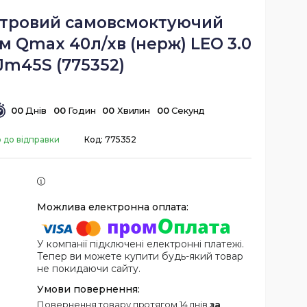
нтровий самовсмоктуючий
м Qmax 40л/хв (нерж) LEO 3.0
Jm45S (775352)
0
0
Днів
0
0
Годин
0
0
Хвилин
0
0
Секунд
 до відправки
Код:
775352
У компанії підключені електронні платежі.
Тепер ви можете купити будь-який товар
не покидаючи сайту.
повернення товару протягом 14 днів
за