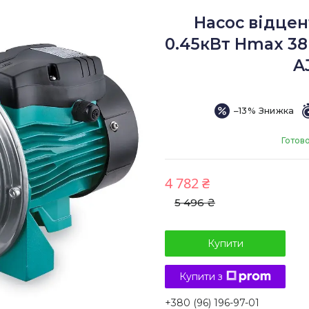
Насос відце
0.45кВт Hmax 38
A
–13%
Готово
4 782 ₴
5 496 ₴
Купити
Купити з
+380 (96) 196-97-01