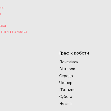
ого
р
а
ика
анти та Змазки
Графік роботи
Понеділок
Вівторок
Середа
Четвер
Пʼятниця
Субота
Неділя