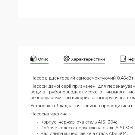
Опис
Характеристики
Інф
Насос відцентровий самовсмоктуючий 0.45кВт 
Насоси даної серії призначені для перекачува
води в трубопроводах високого і низького тиск
резервуарами при використанні керуючої автома
Установка обладнання повинна проводитися в м
Насосна частина:
Корпус: нержавіюча сталь AISI 304;
Робоче колесо: нержавіюча сталь AISI 304;
Вал двигуна: нержавіюча сталь AISI 304.