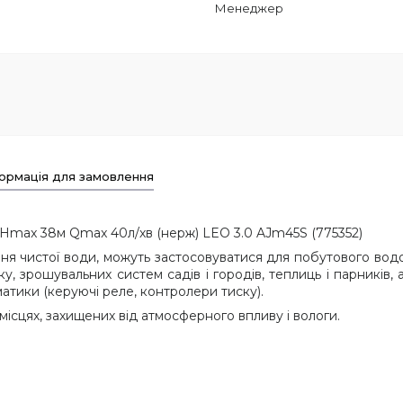
Менеджер
ормація для замовлення
Hmax 38м Qmax 40л/хв (нерж) LEO 3.0 AJm45S (775352)
ння чистої води, можуть застосовуватися для побутового во
у, зрошувальних систем садів і городів, теплиць і парників,
тики (керуючі реле, контролери тиску).
ісцях, захищених від атмосферного впливу і вологи.