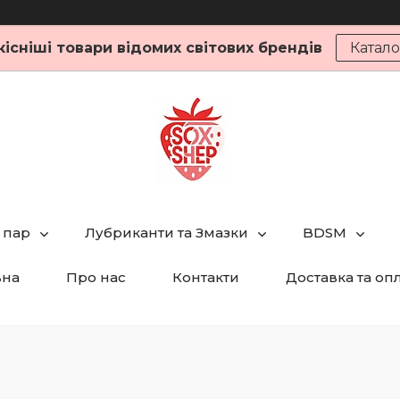
кісніші товари відомих світових брендів
Катало
 пар
Лубриканти та Змазки
BDSM
вна
Про нас
Контакти
Доставка та оп