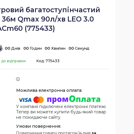
тровий багатоступінчастий
 36м Qmax 90л/хв LEO 3.0
ACm60 (775433)
0
0
Днів
0
0
Годин
0
0
Хвилин
0
0
Секунд
 до відправки
Код:
775433
У компанії підключені електронні платежі.
Тепер ви можете купити будь-який товар
не покидаючи сайту.
повернення товару протягом 14 днів
за