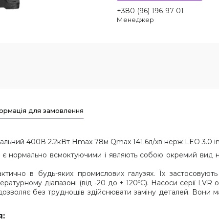
+380 (96) 196-97-01
Менеджер
ормація для замовлення
льний 400В 2.2кВт Hmax 78м Qmax 141.6л/хв нерж LEO 3.0 inno
VR є нормально всмоктуючими і являють собою окремий вид 
ктично в будь-яких промислових галузях. Їх застосовують 
ратурному діапазоні (від -20 до + 120ºС). Насоси серії LVR 
озволяє без труднощів здійснювати заміну деталей. Вони м
я: