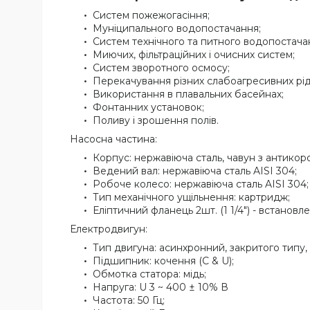
Систем пожежогасіння;
Муніципального водопостачання;
Систем технічного та питного водопостача
Миючих, фільтраційних і очисних систем;
Систем зворотного осмосу;
Перекачування різних слабоагресивних ріди
Використання в плавальних басейнах;
Фонтанних установок;
Поливу і зрошення полів.
Насосна частина:
Корпус: нержавіюча сталь, чавун з антико
Ведений вал: нержавіюча сталь AISI 304;
Робоче колесо: нержавіюча сталь AISI 304;
Тип механічного ущільнення: картридж;
Еліптичний фланець 2шт. (1 1/4") - встановле
Електродвигун:
Тип двигуна: асинхронний, закритого типу,
Підшипник: кочення (C & U);
Обмотка статора: мідь;
Напруга: U 3 ~ 400 ± 10% В
Частота: 50 Гц;