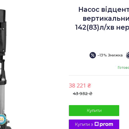
Насос відцен
вертикальний
142(83)л/хв нер
–13%
Готов
38 221 ₴
43 932 ₴
Купити
Купити з