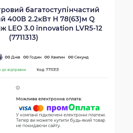
тровий багатоступінчастий
 400В 2.2кВт H 78(63)м Q
ж LEO 3.0 innovation LVR5-12
(7711313)
0
0
Днів
0
0
Годин
0
0
Хвилин
0
0
Секунд
о до відправки
Код:
7711313
У компанії підключені електронні платежі.
Тепер ви можете купити будь-який товар
не покидаючи сайту.