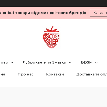
кісніші товари відомих світових брендів
Катало
 пар
Лубриканти та Змазки
BDSM
вна
Про нас
Контакти
Доставка та оп