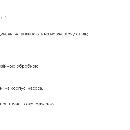
ння;
н, які не впливають на нержавіючу сталь;
розійною обробкою;
ні на корпусі насоса.
 повітряного охолодження;