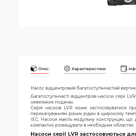
Опис
Характеристики
Інф
Насос відцентровий багатоступінчастий вертика
Багатоступінчасті відцентрові насоси серії L
невеликих подачах.
Серія насосів LVR може застосовуватися пра
перекачуванням різних рідин в широкому темпе
IEC. Насоси мають модульну конструкцію, що д
компактно розміщувати в необхідних областях.
Насоси серії LVR застосовуються дл