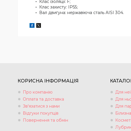
Клас ізоляції: F;
Клас захисту: IP55;
Вал двигуна: нержавіюча сталь AISI 304.
КОРИСНА ІНФОРМАЦІЯ
КАТАЛО
Про компанію
Для неї
Оплата та доставка
Для нь
Зв'язатися з нами
Для па
Відгуки покупців
Білизн
Повернення та обмін
Космет
Лубрик