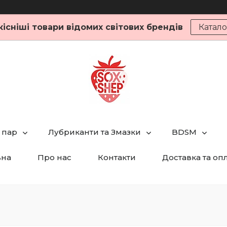
кісніші товари відомих світових брендів
Катало
 пар
Лубриканти та Змазки
BDSM
вна
Про нас
Контакти
Доставка та оп