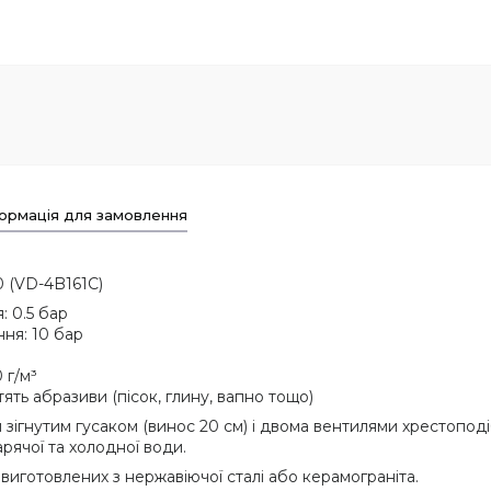
ормація для замовлення
0 (VD-4B161C)
: 0.5 бар
ня: 10 бар
 г/м³
тять абразиви (пісок, глину, вапно тощо)
 зігнутим гусаком (винос 20 см) і двома вентилями хрестоподі
рячої та холодної води.
 виготовлених з нержавіючої сталі або керамограніта.