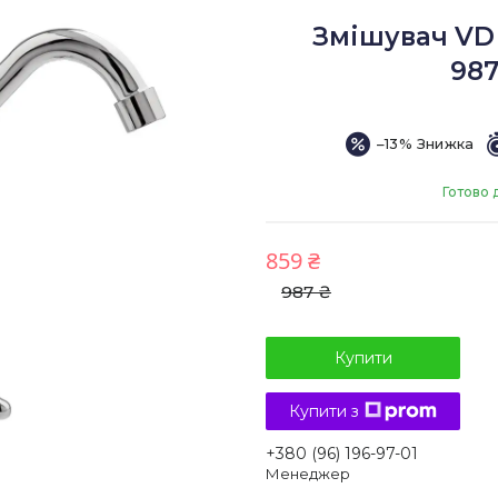
Змішувач VD 
987
–13%
Готово 
859 ₴
987 ₴
Купити
Купити з
+380 (96) 196-97-01
Менеджер