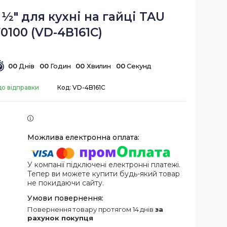
½" для кухні на гайці TAU
0100 (VD-4B161C)
0
0
Днів
0
0
Годин
0
0
Хвилин
0
0
Секунд
до відправки
Код:
VD-4B161C
У компанії підключені електронні платежі.
Тепер ви можете купити будь-який товар
не покидаючи сайту.
повернення товару протягом 14 днів
за
рахунок покупця