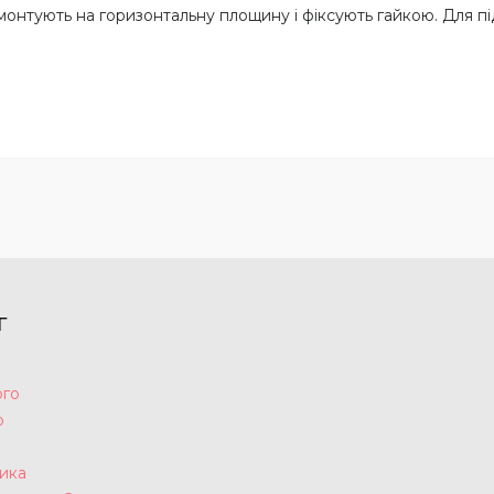
онтують на горизонтальну площину і фіксують гайкою. Для пі
Г
ого
р
а
ика