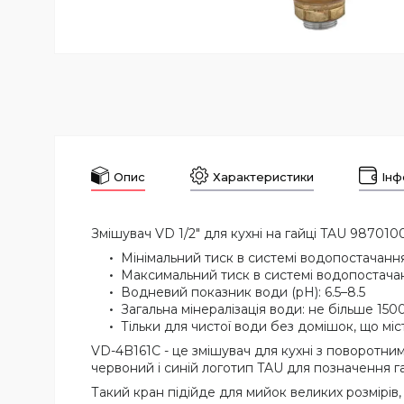
Опис
Характеристики
Інф
Змішувач VD 1/2" для кухні на гайці TAU 987010
Мінімальний тиск в системі водопостачання
Максимальний тиск в системі водопостачан
Водневий показник води (pH): 6.5–8.5
Загальна мінералізація води: не більше 1500
Тільки для чистої води без домішок, що міс
VD-4B161C - це змішувач для кухні з поворотним
червоний і синій логотип TAU для позначення га
Такий кран підійде для мийок великих розмірів,