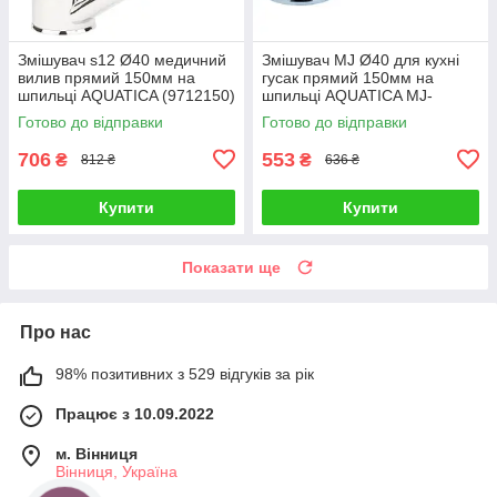
Змішувач s12 Ø40 медичний
Змішувач MJ Ø40 для кухні
вилив прямий 150мм на
гусак прямий 150мм на
шпильці AQUATICA (9712150)
шпильці AQUATICA MJ-
2B129C (9744120)
Готово до відправки
Готово до відправки
706
553
₴
₴
812 ₴
636 ₴
Купити
Купити
Показати ще
Про нас
98% позитивних з 529 відгуків за рік
Працює з 10.09.2022
м. Вінниця
Вінниця, Україна