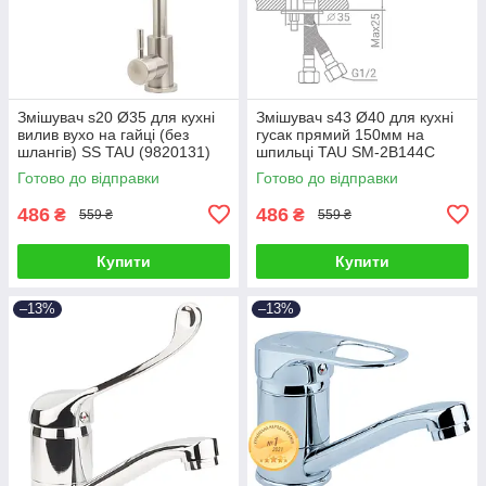
Змішувач s20 Ø35 для кухні
Змішувач s43 Ø40 для кухні
вилив вухо на гайці (без
гусак прямий 150мм на
шлангів) SS TAU (9820131)
шпильці TAU SM-2B144C
(9843120)
Готово до відправки
Готово до відправки
486
486
₴
₴
559 ₴
559 ₴
Купити
Купити
–13%
–13%