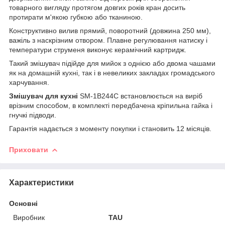
товарного вигляду протягом довгих років кран досить
протирати м'якою губкою або тканиною.
Конструктивно вилив прямий, поворотний (довжина 250 мм),
важіль з наскрізним отвором. Плавне регулювання натиску і
температури струменя виконує керамічний картридж.
Такий змішувач підійде для мийок з однією або двома чашами
як на домашній кухні, так і в невеликих закладах громадського
харчування.
Змішувач для кухні
SM-1B244C встановлюється на виріб
врізним способом, в комплекті передбачена кріпильна гайка і
гнучкі підводи.
Гарантія надається з моменту покупки і становить 12 місяців.
Приховати
Характеристики
Основні
Виробник
TAU