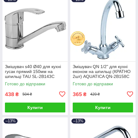
Змішувач s40 Ø40 для кухні
Змішувач QN 1/2" для кухні
гусак прямий 150мм на
економ на шпильці (КРАТНО
шпильці TAU SL-2B143C
2шт) AQUATICA QN-2B158C
(9840120)
(9786100)
Готово до відправки
Готово до відправки
438
365
₴
₴
504 ₴
420 ₴
Купити
Купити
–13%
–13%