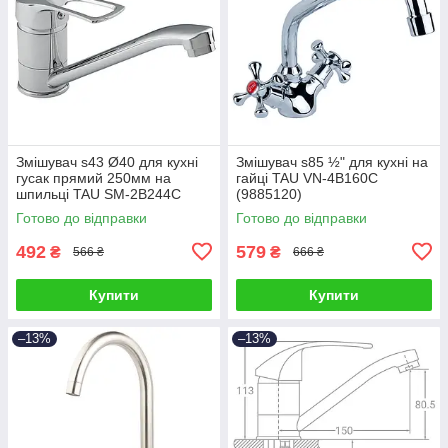
Змішувач s43 Ø40 для кухні
Змішувач s85 ½" для кухні на
гусак прямий 250мм на
гайці TAU VN-4B160C
шпильці TAU SM-2B244C
(9885120)
(9843130)
Готово до відправки
Готово до відправки
492
579
₴
₴
566 ₴
666 ₴
Купити
Купити
–13%
–13%