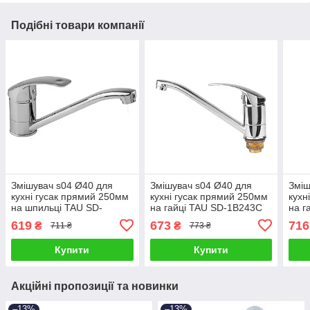
Подібні товари компанії
Змішувач s04 Ø40 для
Змішувач s04 Ø40 для
Зміш
кухні гусак прямий 250мм
кухні гусак прямий 250мм
кухн
на шпильці TAU SD-
на гайці TAU SD-1B243C
на г
2B243C (9804130)
(9804110)
(980
619
673
716
₴
₴
711 ₴
773 ₴
Купити
Купити
Акційні пропозиції та новинки
–13%
–13%