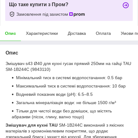
Що таке купити з Пром?
Замовлення під захистом
Опис
Характеристики
Доставка
Оплата
Умови п
Опис
Змішувач s43 Ø40 для кухні гусак прямий 250мм на гайці TAU
SM-1B244C (9843110)
Мінімальний тиск в системі водопостачання: 0.5 бар
Максимальний тиск в системі водопостачання: 10 бар
Водневий показник води (pH): 6.5–8.5
Загальна мінералізація води: не більше 1500 г/м³
Тільки для чистої води без домішок, що містять
абразиви (пісок, глину, вапно тощо)
Змішувач для кухні TAU
SM-1B244C виконаний з якісних
матеріалів з хромонікелевим покриттям, що додає
дзеркальний блиск і захист від корозії. Для збереження