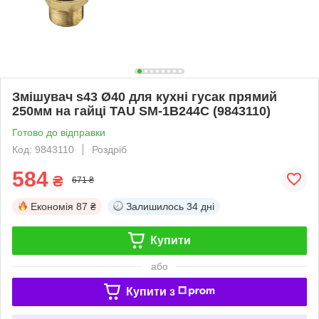
Змішувач s43 Ø40 для кухні гусак прямий
250мм на гайці TAU SM-1B244C (9843110)
Готово до відправки
Код: 9843110
Роздріб
584
₴
671 ₴
Економія
87 ₴
Залишилось
34 дні
Купити
або
Купити з