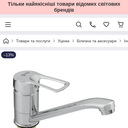
Тільки найякісніші товари відомих світових
брендів
Товари та послуги
Уцінка
Білизна та аксесуари
І
–13%