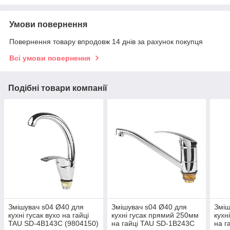
Умови повернення
Повернення товару впродовж 14 днів за рахунок покупця
Всі умови повернення
Подібні товари компанії
Змішувач s04 Ø40 для
Змішувач s04 Ø40 для
Зміш
кухні гусак вухо на гайці
кухні гусак прямий 250мм
кухн
TAU SD-4B143C (9804150)
на гайці TAU SD-1B243C
на г