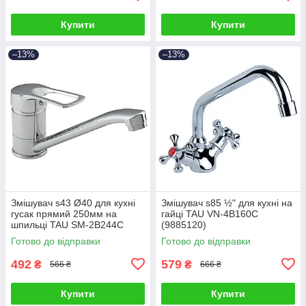
Купити
Купити
–13%
–13%
Змішувач s43 Ø40 для кухні
Змішувач s85 ½" для кухні на
гусак прямий 250мм на
гайці TAU VN-4B160C
шпильці TAU SM-2B244C
(9885120)
(9843130)
Готово до відправки
Готово до відправки
492
579
₴
₴
566 ₴
666 ₴
Купити
Купити