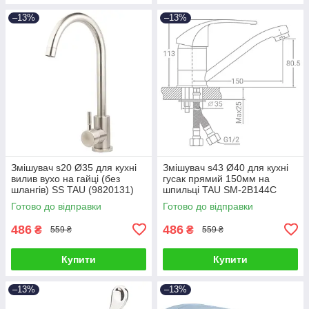
–13%
–13%
Змішувач s20 Ø35 для кухні
Змішувач s43 Ø40 для кухні
вилив вухо на гайці (без
гусак прямий 150мм на
шлангів) SS TAU (9820131)
шпильці TAU SM-2B144C
(9843120)
Готово до відправки
Готово до відправки
486
486
₴
₴
559 ₴
559 ₴
Купити
Купити
–13%
–13%