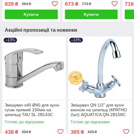
(9804110)
(980
839
673
716
₴
₴
964 ₴
773 ₴
Купити
Купити
Акційні пропозиції та новинки
–13%
–13%
Змішувач s40 Ø40 для кухні
Змішувач QN 1/2" для кухні
гусак прямий 150мм на
економ на шпильці (КРАТНО
шпильці TAU SL-2B143C
2шт) AQUATICA QN-2B158C
(9840120)
(9786100)
Готово до відправки
Готово до відправки
438
365
₴
₴
504 ₴
420 ₴