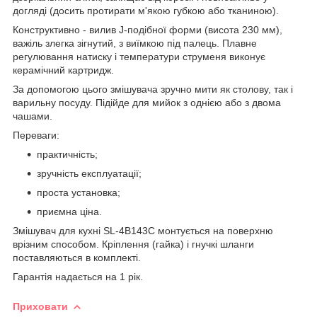
догляді (досить протирати м'якою губкою або тканиною).
Конструктивно - вилив J-подібної форми (висота 230 мм),
важіль злегка зігнутий, з виїмкою під палець. Плавне
регулювання натиску і температури струменя виконує
керамічний картридж.
За допомогою цього змішувача зручно мити як столову, так і
варильну посуду. Підійде для мийок з однією або з двома
чашами.
Переваги:
практичність;
зручність експлуатації;
проста установка;
приємна ціна.
Змішувач для кухні SL-4B143C монтується на поверхню
врізним способом. Кріплення (гайка) і гнучкі шланги
поставляються в комплекті.
Гарантія надається на 1 рік.
Приховати