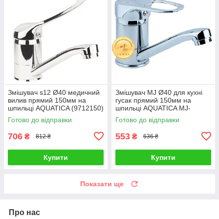
Змішувач s12 Ø40 медичний
Змішувач MJ Ø40 для кухні
вилив прямий 150мм на
гусак прямий 150мм на
шпильці AQUATICA (9712150)
шпильці AQUATICA MJ-
2B129C (9744120)
Готово до відправки
Готово до відправки
706
553
₴
₴
812 ₴
636 ₴
Купити
Купити
Показати ще
Про нас