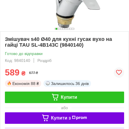
Змішувач s40 Ø40 для кухні гусак вухо на
гайці TAU SL-4B143C (9840140)
Готово до відправки
Код: 9840140
Роздріб
589
₴
677 ₴
Економія
88 ₴
Залишилось
36 днів
Купити
або
Купити з