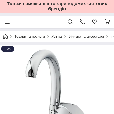
Тільки найякісніші товари відомих світових
брендів
Товари та послуги
Уцінка
Білизна та аксесуари
І
–13%