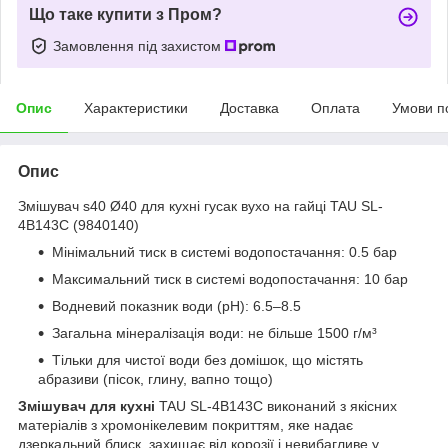
Що таке купити з Пром?
Замовлення під захистом
Опис
Характеристики
Доставка
Оплата
Умови п
Опис
Змішувач s40 Ø40 для кухні гусак вухо на гайці TAU SL-
4B143C (9840140)
Мінімальний тиск в системі водопостачання: 0.5 бар
Максимальний тиск в системі водопостачання: 10 бар
Водневий показник води (pH): 6.5–8.5
Загальна мінералізація води: не більше 1500 г/м³
Тільки для чистої води без домішок, що містять
абразиви (пісок, глину, вапно тощо)
Змішувач для кухні
TAU SL-4B143C виконаний з якісних
матеріалів з хромонікелевим покриттям, яке надає
дзеркальний блиск, захищає від корозії і невибагливе у